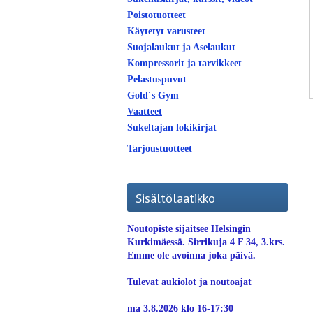
Poistotuotteet
Käytetyt varusteet
Suojalaukut ja Aselaukut
Kompressorit ja tarvikkeet
Pelastuspuvut
Gold´s Gym
Vaatteet
Sukeltajan lokikirjat
Tarjoustuotteet
Sisältölaatikko
Noutopiste sijaitsee Helsingin
Kurkimäessä. Sirrikuja 4 F 34, 3.krs.
Emme ole avoinna joka päivä.
Tulevat aukiolot ja noutoajat
ma 3.8.2026 klo 16-17:30