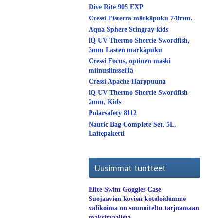
Dive Rite 905 EXP
Cressi Fisterra märkäpuku 7/8mm.
Aqua Sphere Stingray kids
iQ UV Thermo Shortie Swordfish,
3mm Lasten märkäpuku
Cressi Focus, optinen maski
miinuslinsseillä
Cressi Apache Harppuuna
iQ UV Thermo Shortie Swordfish
2mm, Kids
Polarsafety 8112
Nautic Bag Complete Set, 5L.
Laitepaketti
Uusimmat tuotteet
Elite Swim Goggles Case
Suojaavien kovien koteloidemme
valikoima on suunniteltu tarjoamaan
maksimaalista