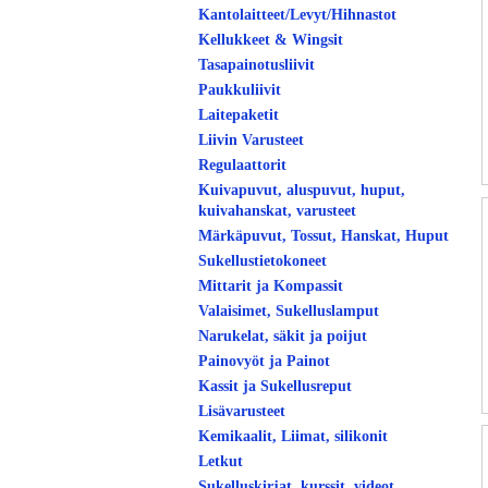
Kantolaitteet/Levyt/Hihnastot
Kellukkeet & Wingsit
Tasapainotusliivit
Paukkuliivit
Laitepaketit
Liivin Varusteet
Regulaattorit
Kuivapuvut, aluspuvut, huput,
kuivahanskat, varusteet
Märkäpuvut, Tossut, Hanskat, Huput
Sukellustietokoneet
Mittarit ja Kompassit
Valaisimet, Sukelluslamput
Narukelat, säkit ja poijut
Painovyöt ja Painot
Kassit ja Sukellusreput
Lisävarusteet
Kemikaalit, Liimat, silikonit
Letkut
Sukelluskirjat, kurssit, videot