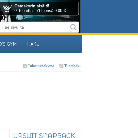
Ostoskorin sisältö
0 tuotetta - Yhteensä 0.00 €
D´S GYM
HAKU
Tulostusnäkymä
Tuotehaku
URSUIT SNAPBACK