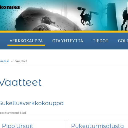
VERKKOKAUPPA
OTA YHTEYTTÄ
TIEDOT
GOL
äätaso
››
Vaatteet
Vaatteet
Sukellusverkkokauppa
uotteita yhteensä 8 kpl
Pipo Ursuit
Pukeutumisalusta