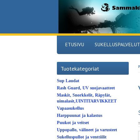
ETUSIVU
SUKELLUSPALVELUT
P
Tuotekategoriat
Sup Laudat
Rash Guard, UV suojavaatteet
Maskit, Snorkkelit, Räpylät,
uimalasit,UINTITARVIKKEET
Vapaasukellus
Harppuunat ja kalastus
Puukot ja veitset
T
Uppopallo, välineet ja varusteet
Sukelluspullot ja venttiilit