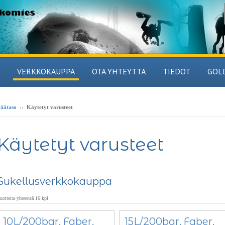
VERKKOKAUPPA
OTA YHTEYTTÄ
TIEDOT
GOL
äätaso
››
Käytetyt varusteet
Käytetyt varusteet
Sukellusverkkokauppa
uotteita yhteensä 16 kpl
10L/200bar, Faber,
15L/200bar, Faber,