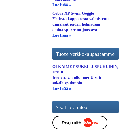
Lue lisää »
Cobra XP Swim Goggle
Yhdestä kappaleesta valmistetut
uimalasit joiden helmaosan
ominaispiirre on joustava
Lue lisää »
Tuote verkkokaupastamme
OLKAIMET SUKELLUSPUKUIHIN,
Ursuit
Irrotettavat olkaimet Ursuit-
sukelluspukuihin
Lue lisää »
Sisältölaatikko