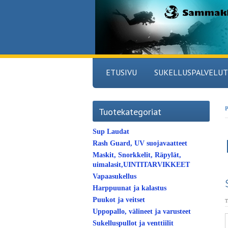
ETUSIVU
SUKELLUSPALVELUT
P
Tuotekategoriat
Sup Laudat
Rash Guard, UV suojavaatteet
Maskit, Snorkkelit, Räpylät,
uimalasit,UINTITARVIKKEET
Vapaasukellus
Harppuunat ja kalastus
Puukot ja veitset
T
Uppopallo, välineet ja varusteet
Sukelluspullot ja venttiilit