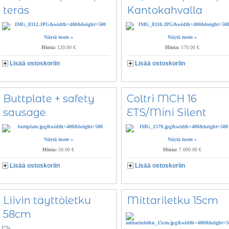
teräs
Kantokahvalla
Näytä tuote »
Näytä tuote »
Hinta:
120.00 €
Hinta:
170.00 €
Lisää ostoskoriin
Lisää ostoskoriin
Buttplate + safety
Coltri MCH 16
sausage
ETS/Mini Silent
Näytä tuote »
Näytä tuote »
Hinta:
50.00 €
Hinta:
7 000.00 €
Lisää ostoskoriin
Lisää ostoskoriin
Liivin täyttöletku
Mittariletku 15cm
58cm