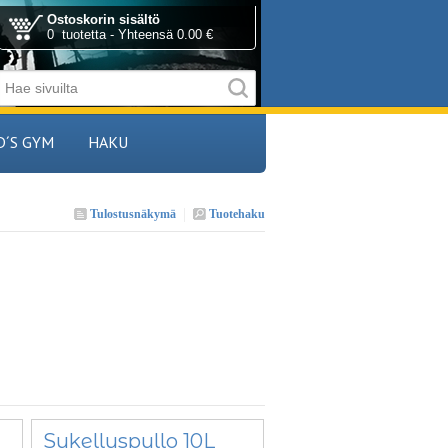
Ostoskorin sisältö
0 tuotetta - Yhteensä 0.00 €
D´S GYM
HAKU
Tulostusnäkymä
Tuotehaku
Sukelluspullo 10L