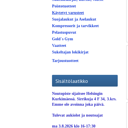
Poistotuotteet
Käytetyt varusteet
Suojalaukut ja Aselaukut
Kompressorit ja tarvikkeet
Pelastuspuvut
Gold´s Gym
Vaatteet
Sukeltajan lokikirjat
Tarjoustuotteet
Sisältölaatikko
Noutopiste sijaitsee Helsingin
Kurkimäessä. Sirrikuja 4 F 34, 3.krs.
Emme ole avoinna joka päivä.
Tulevat aukiolot ja noutoajat
ma 3.8.2026 klo 16-17:30