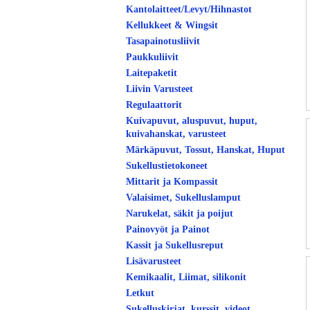
Kantolaitteet/Levyt/Hihnastot
Kellukkeet & Wingsit
Tasapainotusliivit
Paukkuliivit
Laitepaketit
Liivin Varusteet
Regulaattorit
Kuivapuvut, aluspuvut, huput,
kuivahanskat, varusteet
Märkäpuvut, Tossut, Hanskat, Huput
Sukellustietokoneet
Mittarit ja Kompassit
Valaisimet, Sukelluslamput
Narukelat, säkit ja poijut
Painovyöt ja Painot
Kassit ja Sukellusreput
Lisävarusteet
Kemikaalit, Liimat, silikonit
Letkut
Sukelluskirjat, kurssit, videot