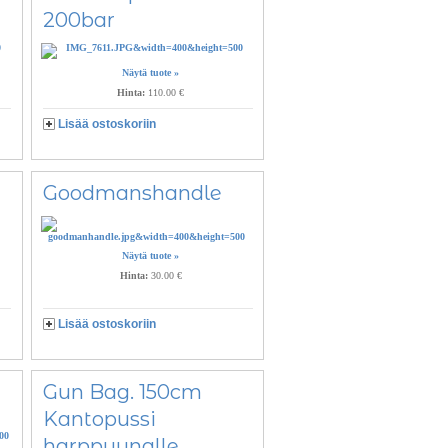
200bar
Näytä tuote »
Hinta:
110.00 €
Lisää ostoskoriin
Goodmanshandle
Näytä tuote »
Hinta:
30.00 €
Lisää ostoskoriin
Gun Bag. 150cm
Kantopussi
harppuunalle