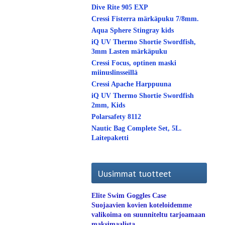
Dive Rite 905 EXP
Cressi Fisterra märkäpuku 7/8mm.
Aqua Sphere Stingray kids
iQ UV Thermo Shortie Swordfish,
3mm Lasten märkäpuku
Cressi Focus, optinen maski
miinuslinsseillä
Cressi Apache Harppuuna
iQ UV Thermo Shortie Swordfish
2mm, Kids
Polarsafety 8112
Nautic Bag Complete Set, 5L.
Laitepaketti
Uusimmat tuotteet
Elite Swim Goggles Case
Suojaavien kovien koteloidemme
valikoima on suunniteltu tarjoamaan
maksimaalista