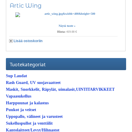
Artic Wing
Näytä tuote »
Hinta:
419.00 €
Lisää ostoskoriin
Tuotekategoriat
Sup Laudat
Rash Guard, UV suojavaatteet
Maskit, Snorkkelit, Räpylät, uimalasit,UINTITARVIKKEET
Vapaasukellus
Harppuunat ja kalastus
Puukot ja veitset
Uppopallo, välineet ja varusteet
Sukelluspullot ja venttiilit
Kantolaitteet/Levyt/Hihnastot