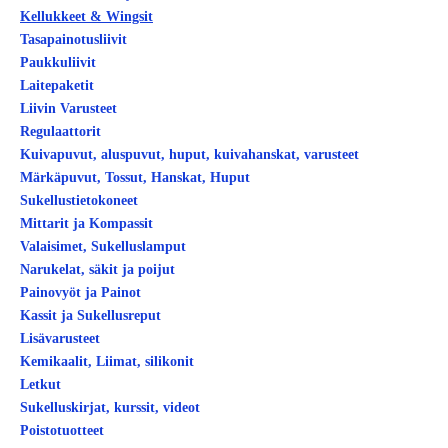
Kellukkeet & Wingsit
Tasapainotusliivit
Paukkuliivit
Laitepaketit
Liivin Varusteet
Regulaattorit
Kuivapuvut, aluspuvut, huput, kuivahanskat, varusteet
Märkäpuvut, Tossut, Hanskat, Huput
Sukellustietokoneet
Mittarit ja Kompassit
Valaisimet, Sukelluslamput
Narukelat, säkit ja poijut
Painovyöt ja Painot
Kassit ja Sukellusreput
Lisävarusteet
Kemikaalit, Liimat, silikonit
Letkut
Sukelluskirjat, kurssit, videot
Poistotuotteet