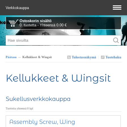
Verkkokauppa
Ostoskorin sisältö
0 tuotetta - Yhteensä 0.00 €
Tulostusnäkymä
Tuotehaku
Päätaso
››
Kellukkeet & Wingsit
Kellukkeet & Wingsit
Sukellusverkkokauppa
Tuotteita yhteensä 8 kpl
Assembly Screw, Wing