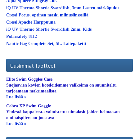
Aqua Sphere Stingray kids
iQ UV Thermo Shortie Swordfish, 3mm Lasten märkäpuku
Cressi Focus, optinen maski miinuslinsseillä
Cressi Apache Harppuuna
iQ UV Thermo Shortie Swordfish 2mm, Kids
Polarsafety 8112
Nautic Bag Complete Set, 5L. Laitepaketti
Uusimmat tuotteet
Elite Swim Goggles Case
Suojaavien kovien koteloidemme valikoima on suunniteltu
tarjoamaan maksimaalista
Lue lisää »
Cobra XP Swim Goggle
Yhdestä kappaleesta valmistetut uimalasit joiden helmaosan
ominaispiirre on joustava
Lue lisää »