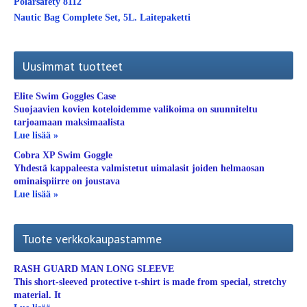
Polarsafety 8112
Nautic Bag Complete Set, 5L. Laitepaketti
Uusimmat tuotteet
Elite Swim Goggles Case
Suojaavien kovien koteloidemme valikoima on suunniteltu
tarjoamaan maksimaalista
Lue lisää »
Cobra XP Swim Goggle
Yhdestä kappaleesta valmistetut uimalasit joiden helmaosan
ominaispiirre on joustava
Lue lisää »
Tuote verkkokaupastamme
RASH GUARD MAN LONG SLEEVE
This short-sleeved protective t-shirt is made from special, stretchy
material. It