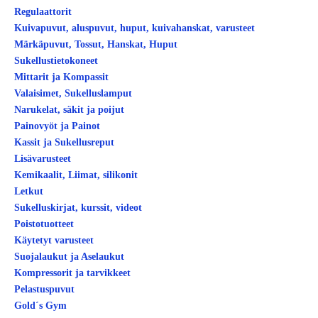
Regulaattorit
Kuivapuvut, aluspuvut, huput, kuivahanskat, varusteet
Märkäpuvut, Tossut, Hanskat, Huput
Sukellustietokoneet
Mittarit ja Kompassit
Valaisimet, Sukelluslamput
Narukelat, säkit ja poijut
Painovyöt ja Painot
Kassit ja Sukellusreput
Lisävarusteet
Kemikaalit, Liimat, silikonit
Letkut
Sukelluskirjat, kurssit, videot
Poistotuotteet
Käytetyt varusteet
Suojalaukut ja Aselaukut
Kompressorit ja tarvikkeet
Pelastuspuvut
Gold´s Gym