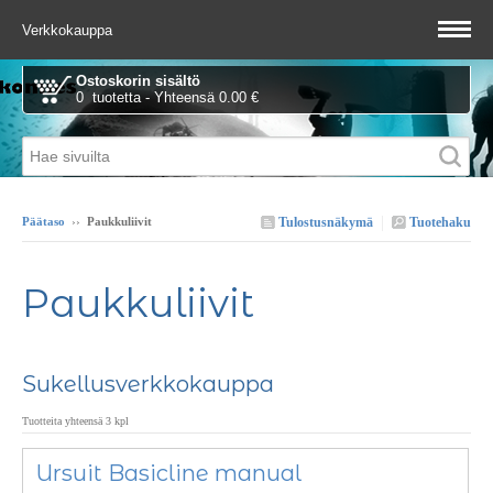
Verkkokauppa
Ostoskorin sisältö
0 tuotetta - Yhteensä 0.00 €
Tulostusnäkymä
Tuotehaku
Päätaso
››
Paukkuliivit
Paukkuliivit
Sukellusverkkokauppa
Tuotteita yhteensä 3 kpl
Ursuit Basicline manual