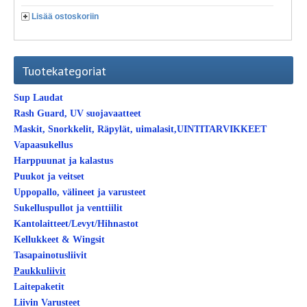
Lisää ostoskoriin
Tuotekategoriat
Sup Laudat
Rash Guard, UV suojavaatteet
Maskit, Snorkkelit, Räpylät, uimalasit,UINTITARVIKKEET
Vapaasukellus
Harppuunat ja kalastus
Puukot ja veitset
Uppopallo, välineet ja varusteet
Sukelluspullot ja venttiilit
Kantolaitteet/Levyt/Hihnastot
Kellukkeet & Wingsit
Tasapainotusliivit
Paukkuliivit
Laitepaketit
Liivin Varusteet