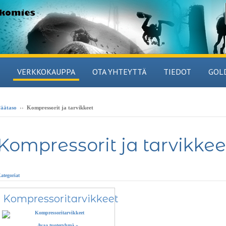
VERKKOKAUPPA
OTA YHTEYTTÄ
TIEDOT
GOL
äätaso
››
Kompressorit ja tarvikkeet
Kompressorit ja tarvikkee
ategoriat
Kompressoritarvikkeet
Avaa tuoteryhmä »