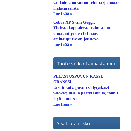
valikoima on suunniteltu tarjoamaan
maksimaalista
Lue lisää »
Cobra XP Swim Goggle
Yhdestä kappaleesta valmistetut
uimalasit joiden helmaosan
ominaispiirre on joustava
Lue lisää »
Tuote verkkokaupastamme
PELASTUSPUVUN KASSI,
ORANSSI
Ursuit kuivapuvun säilytyskassi
vetoketjullsella päätytaskulla, toimii
myös muussa
Lue lisää »
Sisältölaatikko