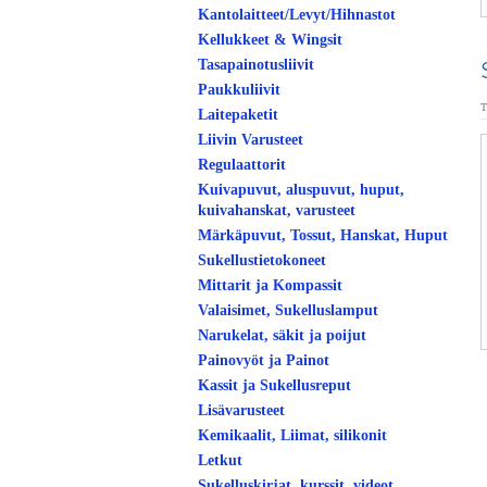
Kantolaitteet/Levyt/Hihnastot
Kellukkeet & Wingsit
Tasapainotusliivit
Paukkuliivit
T
Laitepaketit
Liivin Varusteet
Regulaattorit
Kuivapuvut, aluspuvut, huput,
kuivahanskat, varusteet
Märkäpuvut, Tossut, Hanskat, Huput
Sukellustietokoneet
Mittarit ja Kompassit
Valaisimet, Sukelluslamput
Narukelat, säkit ja poijut
Painovyöt ja Painot
Kassit ja Sukellusreput
Lisävarusteet
Kemikaalit, Liimat, silikonit
Letkut
Sukelluskirjat, kurssit, videot