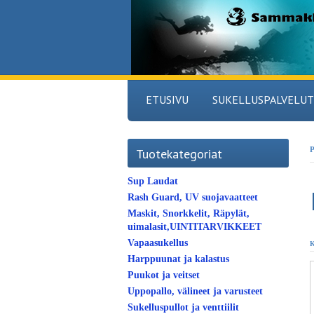
ETUSIVU
SUKELLUSPALVELUT
P
Tuotekategoriat
Sup Laudat
Rash Guard, UV suojavaatteet
Maskit, Snorkkelit, Räpylät,
uimalasit,UINTITARVIKKEET
Vapaasukellus
K
Harppuunat ja kalastus
Puukot ja veitset
Uppopallo, välineet ja varusteet
Sukelluspullot ja venttiilit