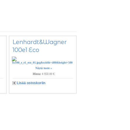
Lenhardt&Wagner
100e1 Eco
Näytä tuote »
Hinta:
4 950.00 €
Lisää ostoskoriin