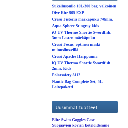
Sukelluspullo 10L/300 bar, valkoinen
Dive Rite 905 EXP
Cressi Fisterra märkäpuku 7/8mm.
Aqua Sphere Stingray kids
iQ UV Thermo Shortie Swordfish,
3mm Lasten märkäpuku
Cressi Focus, optinen maski
miinuslinsseillä
Cressi Apache Harppuuna
iQ UV Thermo Shortie Swordfish
2mm, Kids
Polarsafety 8112
Nautic Bag Complete Set, 5L.
Laitepaketti
Uusimmat tuotteet
Elite Swim Goggles Case
Suojaavien kovien koteloidemme