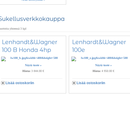
Sukellusverkkokauppa
uotteita yhteensä 3 kpl
Lenhandt&Wagner
Lenhardt&Wagner
100 B Honda 4hp
100e
Näytä tuote »
Näytä tuote »
Hinta:
3 844.00 €
Hinta:
4 950.00 €
Lisää ostoskoriin
Lisää ostoskoriin