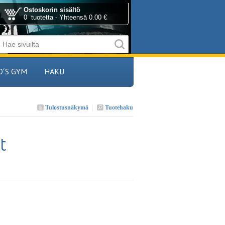
Ostoskorin sisältö
0 tuotetta - Yhteensä 0.00 €
D´S GYM
HAKU
Tulostusnäkymä
Tuotehaku
t