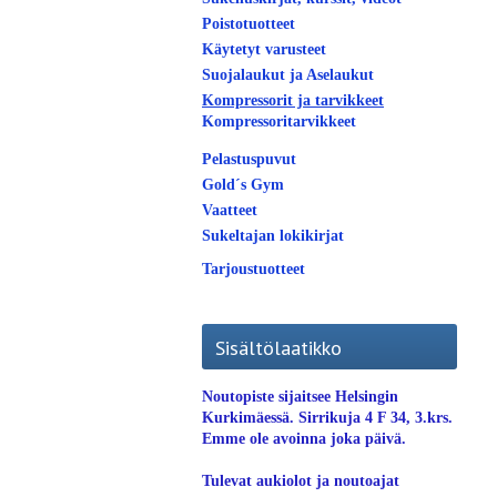
Poistotuotteet
Käytetyt varusteet
Suojalaukut ja Aselaukut
Kompressorit ja tarvikkeet
Kompressoritarvikkeet
Pelastuspuvut
Gold´s Gym
Vaatteet
Sukeltajan lokikirjat
Tarjoustuotteet
Sisältölaatikko
Noutopiste sijaitsee Helsingin
Kurkimäessä. Sirrikuja 4 F 34, 3.krs.
Emme ole avoinna joka päivä.
Tulevat aukiolot ja noutoajat