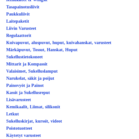
Tasapainotusliivit
Paukkuliivit
Laitepaketit
Liivin Varusteet
Regulaattorit
Kuivapuvut, aluspuvut, huput, kuivahanskat, varusteet
Märkäpuvut, Tossut, Hanskat, Huput
Sukellustietokoneet
Mittarit ja Kompassit
Valaisimet, Sukelluslamput
Narukelat, säkit ja poijut
Painovyöt ja Painot
Kassit ja Sukellusreput
Lisävarusteet
Kemikaalit, Liimat, silikonit
Letkut
Sukelluskirjat, kurssit, videot
Poistotuotteet
Käytetyt varusteet