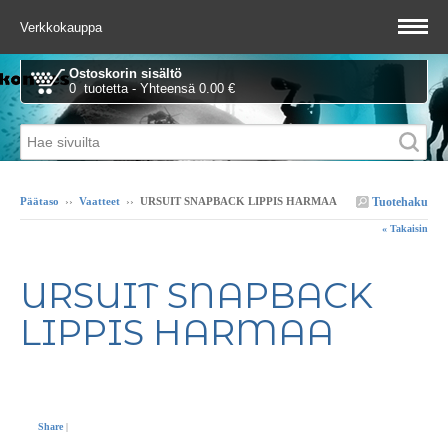
Verkkokauppa
Ostoskorin sisältö
0 tuotetta - Yhteensä 0.00 €
Tuotehaku
Päätaso
››
Vaatteet
››
URSUIT SNAPBACK LIPPIS HARMAA
« Takaisin
URSUIT SNAPBACK
LIPPIS HARMAA
Share
|