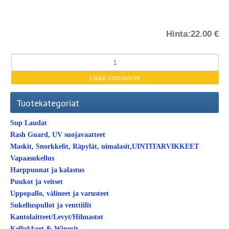
Hinta:
22.00 €
Tuotekategoriat
Sup Laudat
Rash Guard, UV suojavaatteet
Maskit, Snorkkelit, Räpylät, uimalasit,UINTITARVIKKEET
Vapaasukellus
Harppuunat ja kalastus
Puukot ja veitset
Uppopallo, välineet ja varusteet
Sukelluspullot ja venttiilit
Kantolaitteet/Levyt/Hihnastot
Kellukkeet & Wingsit