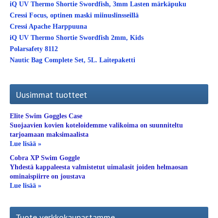
iQ UV Thermo Shortie Swordfish, 3mm Lasten märkäpuku
Cressi Focus, optinen maski miinuslinsseillä
Cressi Apache Harppuuna
iQ UV Thermo Shortie Swordfish 2mm, Kids
Polarsafety 8112
Nautic Bag Complete Set, 5L. Laitepaketti
Uusimmat tuotteet
Elite Swim Goggles Case
Suojaavien kovien koteloidemme valikoima on suunniteltu
tarjoamaan maksimaalista
Lue lisää »
Cobra XP Swim Goggle
Yhdestä kappaleesta valmistetut uimalasit joiden helmaosan
ominaispiirre on joustava
Lue lisää »
Tuote verkkokaupastamme