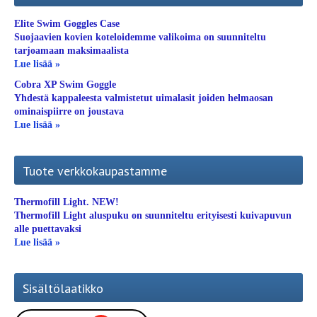
Elite Swim Goggles Case
Suojaavien kovien koteloidemme valikoima on suunniteltu
tarjoamaan maksimaalista
Lue lisää »
Cobra XP Swim Goggle
Yhdestä kappaleesta valmistetut uimalasit joiden helmaosan
ominaispiirre on joustava
Lue lisää »
Tuote verkkokaupastamme
Thermofill Light. NEW!
Thermofill Light aluspuku on suunniteltu erityisesti kuivapuvun
alle puettavaksi
Lue lisää »
Sisältölaatikko