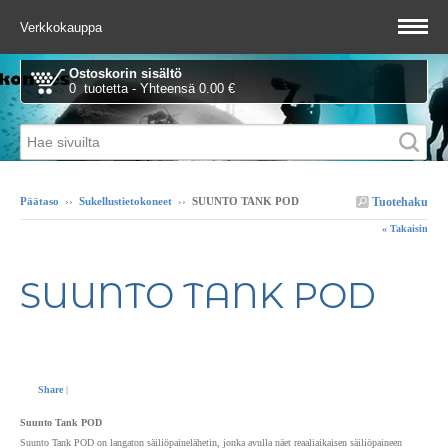
Verkkokauppa
Ostoskorin sisältö
0 tuotetta - Yhteensä 0.00 €
Tuotehaku
Päätaso
››
Sukellustietokoneet
››
SUUNTO TANK POD
« Takaisin
SUUNTO TANK POD
Share
|
Suunto Tank POD
Suunto Tank POD on langaton säiliöpainelähetin, jonka avulla näet reaaliaikaisen säiliöpaineen