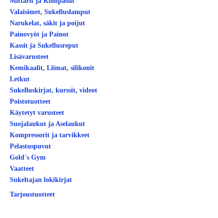
Mittarit ja Kompassit
Valaisimet, Sukelluslamput
Narukelat, säkit ja poijut
Painovyöt ja Painot
Kassit ja Sukellusreput
Lisävarusteet
Kemikaalit, Liimat, silikonit
Letkut
Sukelluskirjat, kurssit, videot
Poistotuotteet
Käytetyt varusteet
Suojalaukut ja Aselaukut
Kompressorit ja tarvikkeet
Pelastuspuvut
Gold´s Gym
Vaatteet
Sukeltajan lokikirjat
Tarjoustuotteet