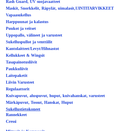
Rash Guard, UV suojavaatteet
Maskit, Snorkkelit, Räpylät, uimalasit,UINTITARVIKKEET
Vapaasukellus
Harppuunat ja kalastus
Puukot ja veitset
Uppopallo, välineet ja varusteet
Sukelluspullot ja venttiilit
Kantolaitteet/Levyt/Hihnastot
Kellukkeet & Wingsit
Tasapainotusliivit
Paukkuliivit
Laitepaketit
Liivin Varusteet
Regulaattorit
Kuivapuvut, aluspuvut, huput, kuivahanskat, varusteet
Märkäpuvut, Tossut, Hanskat, Huput
Sukellustietokoneet
Rannekkeet
Cressi