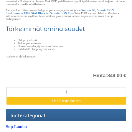
rannettasi vilkaisemalla. Suunto Tank POD puhdistetaan happikäyttöä varten, mikä tarjoaa lisäturvaa
rikastetulla ilmalla sukellettaessa.
Laitepariksi liittäminen on helppoa: paineista järjestelmä ja vie
Suunto D5
,
Suunto EON
Steel
,
Suunto EON Steel Black
tai
Suunto EON Core
Tank POD -laitteen lähelle. Muutaman
sekunnin kuluttua näyttöön tulee valikko, joka sisältää laitteen sarjanumeron, akun tilan ja
säiliöpaineen.
Tärkeimmät ominaisuudet
Helppo yhdistää
Tarkka painelukema
Omien kaasuhälytysten määrittäminen
Puhdistettu happikäyttöä varten
-paristo ei ole takuutuote
Hinta:
349.00 €
Tuotekategoriat
Sup Laudat