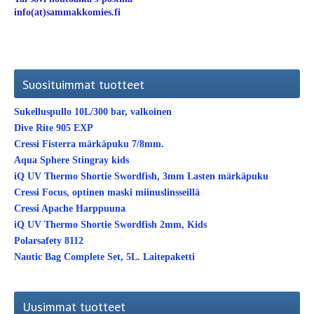
info(at)sammakkomies.fi
Suosituimmat tuotteet
Sukelluspullo 10L/300 bar, valkoinen
Dive Rite 905 EXP
Cressi Fisterra märkäpuku 7/8mm.
Aqua Sphere Stingray kids
iQ UV Thermo Shortie Swordfish, 3mm Lasten märkäpuku
Cressi Focus, optinen maski miinuslinsseillä
Cressi Apache Harppuuna
iQ UV Thermo Shortie Swordfish 2mm, Kids
Polarsafety 8112
Nautic Bag Complete Set, 5L. Laitepaketti
Uusimmat tuotteet