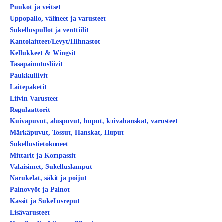
Puukot ja veitset
Uppopallo, välineet ja varusteet
Sukelluspullot ja venttiilit
Kantolaitteet/Levyt/Hihnastot
Kellukkeet & Wingsit
Tasapainotusliivit
Paukkuliivit
Laitepaketit
Liivin Varusteet
Regulaattorit
Kuivapuvut, aluspuvut, huput, kuivahanskat, varusteet
Märkäpuvut, Tossut, Hanskat, Huput
Sukellustietokoneet
Mittarit ja Kompassit
Valaisimet, Sukelluslamput
Narukelat, säkit ja poijut
Painovyöt ja Painot
Kassit ja Sukellusreput
Lisävarusteet