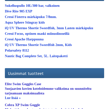
Sukelluspullo 10L/300 bar, valkoinen
Dive Rite 905 EXP
Cressi Fisterra märkäpuku 7/8mm.
Aqua Sphere Stingray kids
iQ UV Thermo Shortie Swordfish, 3mm Lasten märkäpuku
Cressi Focus, optinen maski miinuslinsseillä
Cressi Apache Harppuuna
iQ UV Thermo Shortie Swordfish 2mm, Kids
Polarsafety 8112
Nautic Bag Complete Set, 5L. Laitepaketti
Uusimmat tuotteet
Elite Swim Goggles Case
Suojaavien kovien koteloidemme valikoima on suunniteltu
tarjoamaan maksimaalista
Lue lisää »
Cobra XP Swim Goggle