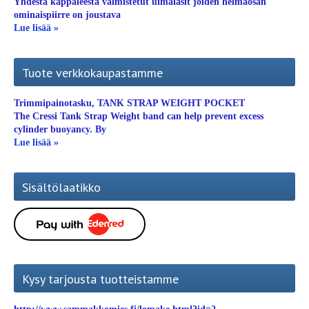
Yhdestä kappaleesta valmistetut uimalasit joiden helmaosan
ominaispiirre on joustava
Lue lisää »
Tuote verkkokaupastamme
Trimmipainotasku, TANK STRAP WEIGHT POCKET
The Cressi Tank Strap Weight band can help prevent excess
cylinder buoyancy. By
Lue lisää »
Sisältölaatikko
Kysy tarjousta tuotteistamme