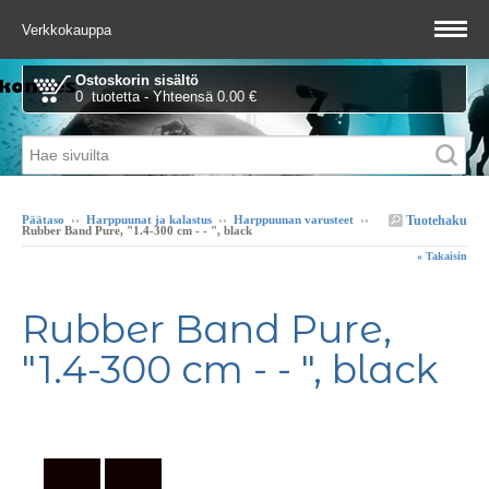
Verkkokauppa
Ostoskorin sisältö
0 tuotetta - Yhteensä 0.00 €
Tuotehaku
Päätaso
››
Harppuunat ja kalastus
››
Harppuunan varusteet
››
Rubber Band Pure, "1.4-300 cm - - ", black
« Takaisin
Rubber Band Pure,
"1.4-300 cm - - ", black