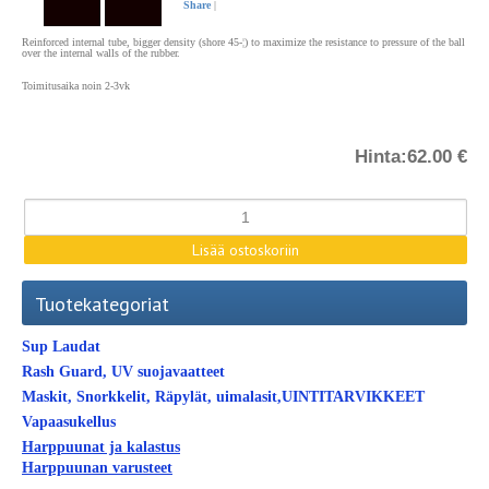
Share
|
Reinforced internal tube, bigger density (shore 45-¦) to maximize the resistance to pressure of the ball
over the internal walls of the rubber.
Toimitusaika noin 2-3vk
Hinta:
62.00 €
Tuotekategoriat
Sup Laudat
Rash Guard, UV suojavaatteet
Maskit, Snorkkelit, Räpylät, uimalasit,UINTITARVIKKEET
Vapaasukellus
Harppuunat ja kalastus
Harppuunan varusteet