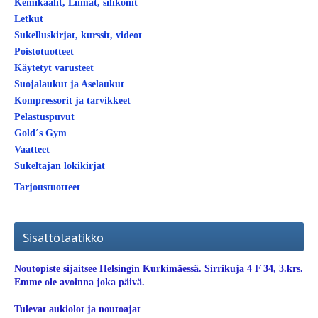
Kemikaalit, Liimat, silikonit
Letkut
Sukelluskirjat, kurssit, videot
Poistotuotteet
Käytetyt varusteet
Suojalaukut ja Aselaukut
Kompressorit ja tarvikkeet
Pelastuspuvut
Gold´s Gym
Vaatteet
Sukeltajan lokikirjat
Tarjoustuotteet
Sisältölaatikko
Noutopiste sijaitsee Helsingin Kurkimäessä. Sirrikuja 4 F 34, 3.krs.
Emme ole avoinna joka päivä.
Tulevat aukiolot ja noutoajat