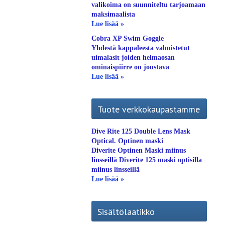
valikoima on suunniteltu tarjoamaan
maksimaalista
Lue lisää »
Cobra XP Swim Goggle
Yhdestä kappaleesta valmistetut
uimalasit joiden helmaosan
ominaispiirre on joustava
Lue lisää »
Tuote verkkokaupastamme
Dive Rite 125 Double Lens Mask
Optical. Optinen maski
Diverite Optinen Maski miinus
linsseillä Diverite 125 maski optisilla
miinus linsseillä
Lue lisää »
Sisältölaatikko