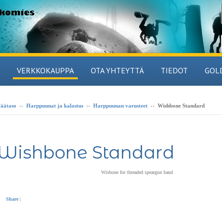
VERKKOKAUPPA
OTA YHTEYTTÄ
TIEDOT
GOL
äätaso
››
Harppuunat ja kalastus
››
Harppuunan varusteet
››
Wishbone Standard
Wishbone Standard
Wisbone for threaded speargun band
Share
|