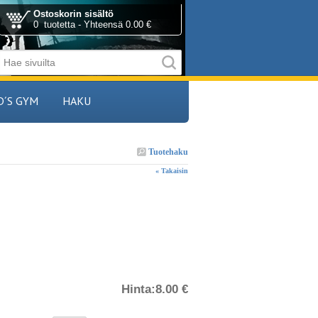
Ostoskorin sisältö
0 tuotetta - Yhteensä 0.00 €
D´S GYM
HAKU
Tuotehaku
« Takaisin
Hinta:
8.00 €