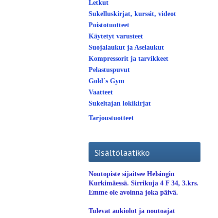
Letkut
Sukelluskirjat, kurssit, videot
Poistotuotteet
Käytetyt varusteet
Suojalaukut ja Aselaukut
Kompressorit ja tarvikkeet
Pelastuspuvut
Gold´s Gym
Vaatteet
Sukeltajan lokikirjat
Tarjoustuotteet
Sisältölaatikko
Noutopiste sijaitsee Helsingin
Kurkimäessä. Sirrikuja 4 F 34, 3.krs.
Emme ole avoinna joka päivä.
Tulevat aukiolot ja noutoajat