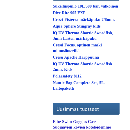
Sukelluspullo 10L/300 bar, valkoinen
Dive Rite 905 EXP
Cressi Fisterra märkäpuku 7/8mm.
Aqua Sphere Stingray kids
iQ UV Thermo Shortie Swordfish,
3mm Lasten märkäpuku
Cressi Focus, optinen maski
miinuslinsseillä
Cressi Apache Harppuuna
iQ UV Thermo Shortie Swordfish
2mm, Kids
Polarsafety 8112
Nautic Bag Complete Set, 5L.
Laitepaketti
Uusimmat tuotteet
Elite Swim Goggles Case
Suojaavien kovien koteloidemme