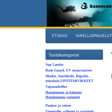
ETUSIVU
SUKELLUSPALVELUT
P
Tuotekategoriat
Sup Laudat
Rash Guard, UV suojavaatteet
Maskit, Snorkkelit, Räpylät,
uimalasit,UINTITARVIKKEET
Vapaasukellus
Harppuunat ja kalastus
Harppuunan varusteet
Puukot ja veitset
Uppopallo, välineet ja varusteet