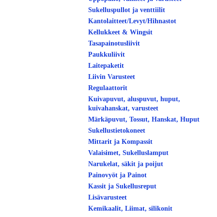
Sukelluspullot ja venttiilit
Kantolaitteet/Levyt/Hihnastot
Kellukkeet & Wingsit
Tasapainotusliivit
Paukkuliivit
Laitepaketit
Liivin Varusteet
Regulaattorit
Kuivapuvut, aluspuvut, huput,
kuivahanskat, varusteet
Märkäpuvut, Tossut, Hanskat, Huput
Sukellustietokoneet
Mittarit ja Kompassit
Valaisimet, Sukelluslamput
Narukelat, säkit ja poijut
Painovyöt ja Painot
Kassit ja Sukellusreput
Lisävarusteet
Kemikaalit, Liimat, silikonit