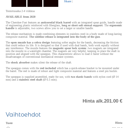
Share
|
Toimitusaika 2-4 viikkoa
AVAILABLE from 2020
The Cherokee Fast features an
anticorodal black barrel
with an integrated spear guide, handle made
of engineering plastic reinforced with fiberglass,
long or short soft sternal support
. The
ergonomic
handle
is adjustable, two screws allow you to set a larger or smaller handle.
The release mechanism is made combining elements in stainless steel in a body made of long-lasting
composite material.
The sideline release is integrated into the body of the gun
.
The
open muzzle has a cobra design
featuring softer angles for the bands, decreasing the friction
that could reduce its life. It is designed so that if used with dual bands, both work equally without
any interference. The muzzle features the
magnetic spear lock system
: two magnets are integrated
into the muzzle in a watertight chamber. The magnets are very helpful, keeping in place the shaft in
position and aligned with the speargun. This characteristic allows to load it faster without the
disadvantages of conventional mechanical restraint systems.
The
shock absorber
makes silent the release of the shaft.
The speargun comes with the
reel included
which has a quick-release bracket to be mounted under
the barrel. The reel is made of robust and light composite material and features a steel pin buckle.
The speargun is supplied assembled, ready for use, with
two elastic bands
with nylon cord (Ø 14
mm) and a
stainless steel shaft
(Ø 6.5 mm).
Hinta alk.
201.00 €
Vaihtoehdot
Hinta
Tuote