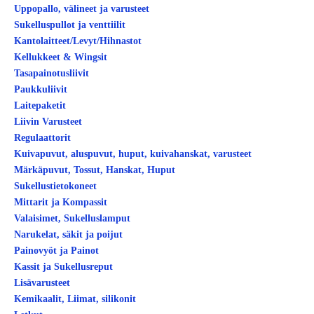
Uppopallo, välineet ja varusteet
Sukelluspullot ja venttiilit
Kantolaitteet/Levyt/Hihnastot
Kellukkeet & Wingsit
Tasapainotusliivit
Paukkuliivit
Laitepaketit
Liivin Varusteet
Regulaattorit
Kuivapuvut, aluspuvut, huput, kuivahanskat, varusteet
Märkäpuvut, Tossut, Hanskat, Huput
Sukellustietokoneet
Mittarit ja Kompassit
Valaisimet, Sukelluslamput
Narukelat, säkit ja poijut
Painovyöt ja Painot
Kassit ja Sukellusreput
Lisävarusteet
Kemikaalit, Liimat, silikonit