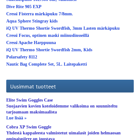
Dive Rite 905 EXP
Cressi Fisterra märkäpuku 7/8mm.
Aqua Sphere Stingray kids
iQ UV Thermo Shortie Swordfish, 3mm Lasten märkäpuku
Cressi Focus, optinen maski miinuslinsseillä
Cressi Apache Harppuuna
iQ UV Thermo Shortie Swordfish 2mm, Kids
Polarsafety 8112
Nautic Bag Complete Set, 5L. Laitepaketti
Uusimmat tuotteet
Elite Swim Goggles Case
Suojaavien kovien koteloidemme valikoima on suunniteltu
tarjoamaan maksimaalista
Lue lisää »
Cobra XP Swim Goggle
Yhdestä kappaleesta valmistetut uimalasit joiden helmaosan
ominaispiirre on joustava