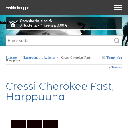
Verkkokauppa
Ostoskorin sisältö
0 tuotetta - Yhteensä 0.00 €
Tuotehaku
Päätaso
››
Harppuunat ja kalastus
››
Cressi Cherokee Fast,
Harppuuna
« Takaisin
Cressi Cherokee Fast,
Harppuuna