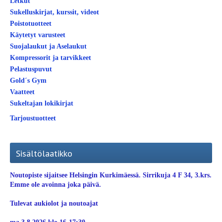
Letkut
Sukelluskirjat, kurssit, videot
Poistotuotteet
Käytetyt varusteet
Suojalaukut ja Aselaukut
Kompressorit ja tarvikkeet
Pelastuspuvut
Gold´s Gym
Vaatteet
Sukeltajan lokikirjat
Tarjoustuotteet
Sisältölaatikko
Noutopiste sijaitsee Helsingin Kurkimäessä. Sirrikuja 4 F 34, 3.krs.
Emme ole avoinna joka päivä.
Tulevat aukiolot ja noutoajat