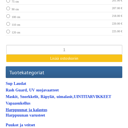
201.00 €
75 cm
207.00 €
90 cm
218.00 €
100 cm
220.00 €
110 cm
225.00 €
120 cm
Tuotekategoriat
Sup Laudat
Rash Guard, UV suojavaatteet
Maskit, Snorkkelit, Räpylät, uimalasit,UINTITARVIKKEET
Vapaasukellus
Harppuunat ja kalastus
Harppuunan varusteet
Puukot ja veitset