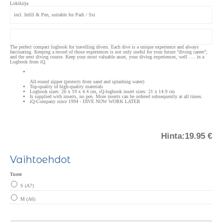
Lokikirja
incl. Infill & Pen, suitable for Padi / Ssi
The perfect compact logbook for travelling divers. Each dive is a unique experience and always
fascinating. Keeping a record of those experiences is not only useful for your future “diving career”,
and the next diving course. Keep your most valuable asset, your diving experiences, well …. in a
Logbook from iQ.
All-round zipper (protects from sand and splashing water)
Top-quality of high-quality materials
Logbook sizes: 26 x 19 x 4.4 cm, iQ-logbook insert sizes: 21 x 14.9 cm
Is supplied with inserts, no pen. More inserts can be ordered subsequently at all times.
iQ-Company since 1994 - DIVE NOW WORK LATER
Hinta:
19.95 €
Vaihtoehdot
Tuote
S (A7)
M (A6)