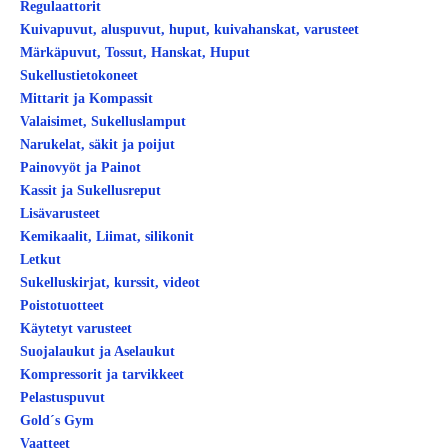
Regulaattorit
Kuivapuvut, aluspuvut, huput, kuivahanskat, varusteet
Märkäpuvut, Tossut, Hanskat, Huput
Sukellustietokoneet
Mittarit ja Kompassit
Valaisimet, Sukelluslamput
Narukelat, säkit ja poijut
Painovyöt ja Painot
Kassit ja Sukellusreput
Lisävarusteet
Kemikaalit, Liimat, silikonit
Letkut
Sukelluskirjat, kurssit, videot
Poistotuotteet
Käytetyt varusteet
Suojalaukut ja Aselaukut
Kompressorit ja tarvikkeet
Pelastuspuvut
Gold´s Gym
Vaatteet