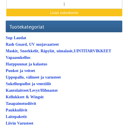
Tuotekategoriat
Sup Laudat
Rash Guard, UV suojavaatteet
Maskit, Snorkkelit, Räpylät, uimalasit,UINTITARVIKKEET
Vapaasukellus
Harppuunat ja kalastus
Puukot ja veitset
Uppopallo, välineet ja varusteet
Sukelluspullot ja venttiilit
Kantolaitteet/Levyt/Hihnastot
Kellukkeet & Wingsit
Tasapainotusliivit
Paukkuliivit
Laitepaketit
Liivin Varusteet