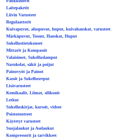
Paukkuliivit
Laitepaketit
Liivin Varusteet
Regulaattorit
Kuivapuvut, aluspuvut, huput, kuivahanskat, varusteet
Märkäpuvut, Tossut, Hanskat, Huput
Sukellustietokoneet
Mittarit ja Kompassit
Valaisimet, Sukelluslamput
Narukelat, säkit ja poijut
Painovyöt ja Painot
Kassit ja Sukellusreput
Lisävarusteet
Kemikaalit, Liimat, silikonit
Letkut
Sukelluskirjat, kurssit, videot
Poistotuotteet
Käytetyt varusteet
Suojalaukut ja Aselaukut
Kompressorit ja tarvikkeet