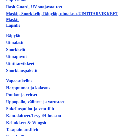
Rash Guard, UV suojavaatteet
Maskit, Snorkkelit, Räpylät, uimalasit,UINTITARVIKKEET
Maskit
Lapsille
Räpylät
Uimalasit
Snorkkelit
Uimapuvut
Uintitarvikkeet
Snorklauspaketit
Vapaasukellus
Harppuunat ja kalastus
Puukot ja veitset
Uppopallo, välineet ja varusteet
Sukelluspullot ja venttiilit
Kantolaitteet/Levyt/Hihnastot
Kellukkeet & Wingsit
Tasapainotusliivit