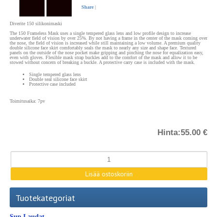
Share
|
Diverite 150 silikonimaski
The 150 Frameless Mask uses a single tempered glass lens and low profile design to increase
underwater field of vision by over 25%. By not having a frame in the center of the mask coming over
the nose, the field of vision is increased while still maintaining a low volume. A premium quality
double silicone face skirt comfortably seals the mask to nearly any size and shape face. Textured
panels on the outside of the nose pocket make gripping and pinching the nose for equalization easy,
even with gloves. Flexible mask strap buckles add to the comfort of the mask and allow it to be
stowed without concern of breaking a buckle. A protective carry case is included with the mask.
Single tempered glass lens
Double seal silicone face skirt
Protective case included
Toimitusaika: 7pv
Hinta:
55.00 €
Tuotekategoriat
Sup Laudat