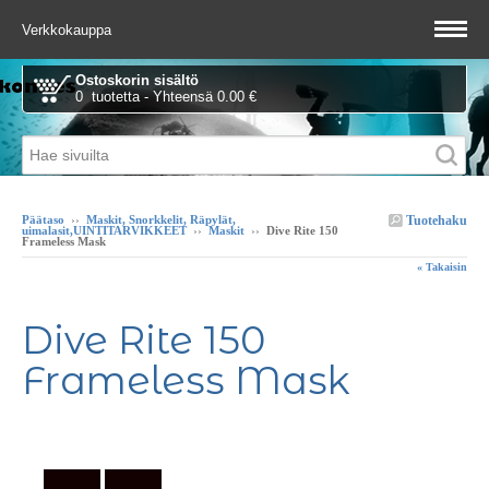
Verkkokauppa
Ostoskorin sisältö
0 tuotetta - Yhteensä 0.00 €
Tuotehaku
Päätaso
››
Maskit, Snorkkelit, Räpylät,
uimalasit,UINTITARVIKKEET
››
Maskit
››
Dive Rite 150
Frameless Mask
« Takaisin
Dive Rite 150
Frameless Mask