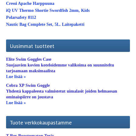
Cressi Apache Harppuuna
iQ UV Thermo Shortie Swordfish 2mm, Kids
Polarsafety 8112
Nautic Bag Complete Set, 5L. Laitepaketti
Uusimmat tuotteet
Elite Swim Goggles Case
Suojaavien kovien koteloidemme valikoima on suunniteltu
tarjoamaan maksimaalista
Lue lisää »
Cobra XP Swim Goggle
Yhdestä kappaleesta valmistetut uimalasit joiden helmaosan
ominaispiirre on joustava
Lue lisää »
Tuote verkkokaupastamme
T-Rex Ruostumaton Teräs