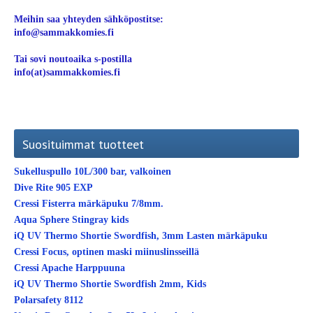
Meihin saa yhteyden sähköpostitse:
info@sammakkomies.fi
Tai sovi noutoaika s-postilla
info(at)sammakkomies.fi
Suosituimmat tuotteet
Sukelluspullo 10L/300 bar, valkoinen
Dive Rite 905 EXP
Cressi Fisterra märkäpuku 7/8mm.
Aqua Sphere Stingray kids
iQ UV Thermo Shortie Swordfish, 3mm Lasten märkäpuku
Cressi Focus, optinen maski miinuslinsseillä
Cressi Apache Harppuuna
iQ UV Thermo Shortie Swordfish 2mm, Kids
Polarsafety 8112