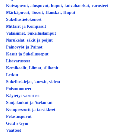
Kuivapuvut, aluspuvut, huput, kuivahanskat, varusteet
Märkäpuvut, Tossut, Hanskat, Huput
Sukellustietokoneet
Mittarit ja Kompassit
Valaisimet, Sukelluslamput
Narukelat, säkit ja poijut
Painovyöt ja Painot
Kassit ja Sukellusreput
Lisävarusteet
Kemikaalit, Liimat, silikonit
Letkut
Sukelluskirjat, kurssit, videot
Poistotuotteet
Käytetyt varusteet
Suojalaukut ja Aselaukut
Kompressorit ja tarvikkeet
Pelastuspuvut
Gold´s Gym
Vaatteet