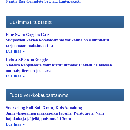
Nautic Bag Complete Set, 5L. Laitepaketti
Uusimmat tuotteet
Elite Swim Goggles Case
Suojaavien kovien koteloidemme valikoima on suunniteltu
tarjoamaan maksimaalista
Lue lisää »
Cobra XP Swim Goggle
Yhdestä kappaleesta valmistetut uimalasit joiden helmaosan
ominaispiirre on joustava
Lue lisää »
Tuote verkkokaupastamme
Snorkeling Full Suit 3 mm, Kids Aqualung
3mm yksiosainen märkäpuku lapsille. Poistotuote. Vain
hajakokoja jäljellä, poistomalli 3mm
Lue lisää »