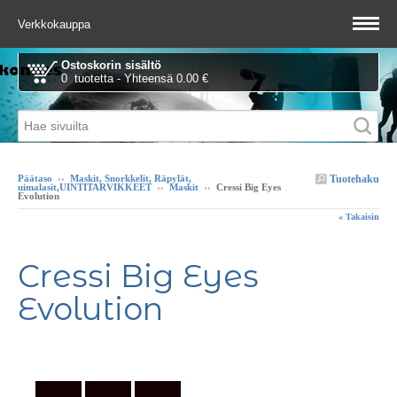
Verkkokauppa
Ostoskorin sisältö
0 tuotetta - Yhteensä 0.00 €
Tuotehaku
Päätaso
››
Maskit, Snorkkelit, Räpylät,
uimalasit,UINTITARVIKKEET
››
Maskit
››
Cressi Big Eyes
Evolution
« Takaisin
Cressi Big Eyes
Evolution