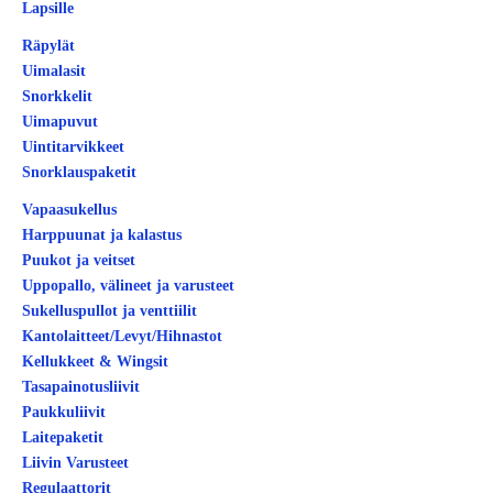
Lapsille
Räpylät
Uimalasit
Snorkkelit
Uimapuvut
Uintitarvikkeet
Snorklauspaketit
Vapaasukellus
Harppuunat ja kalastus
Puukot ja veitset
Uppopallo, välineet ja varusteet
Sukelluspullot ja venttiilit
Kantolaitteet/Levyt/Hihnastot
Kellukkeet & Wingsit
Tasapainotusliivit
Paukkuliivit
Laitepaketit
Liivin Varusteet
Regulaattorit