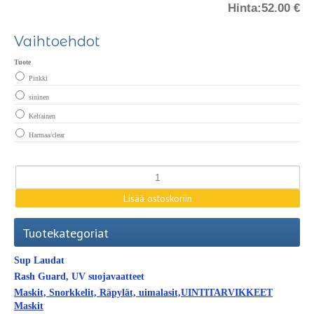
Hinta:
52.00 €
Vaihtoehdot
Tuote
Pinkki
sininen
Keltainen
Harmaa/clear
Tuotekategoriat
Sup Laudat
Rash Guard, UV suojavaatteet
Maskit, Snorkkelit, Räpylät, uimalasit,UINTITARVIKKEET
Maskit