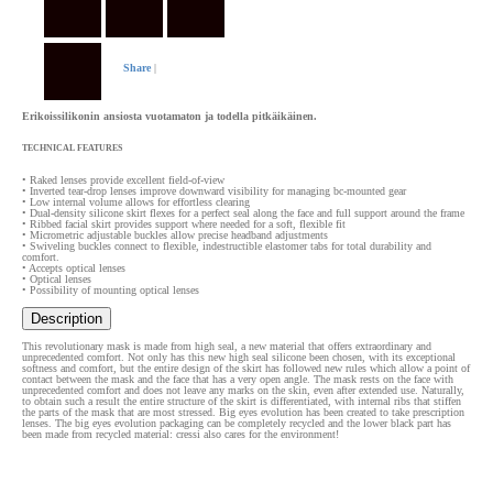
Share
|
Erikoissilikonin ansiosta vuotamaton ja todella pitkäikäinen.
TECHNICAL FEATURES
• Raked lenses provide excellent field-of-view
• Inverted tear-drop lenses improve downward visibility for managing bc-mounted gear
• Low internal volume allows for effortless clearing
• Dual-density silicone skirt flexes for a perfect seal along the face and full support around the frame
• Ribbed facial skirt provides support where needed for a soft, flexible fit
• Micrometric adjustable buckles allow precise headband adjustments
• Swiveling buckles connect to flexible, indestructible elastomer tabs for total durability and
comfort.
• Accepts optical lenses
• Optical lenses
• Possibility of mounting optical lenses
Description
This revolutionary mask is made from high seal, a new material that offers extraordinary and
unprecedented comfort. Not only has this new high seal silicone been chosen, with its exceptional
softness and comfort, but the entire design of the skirt has followed new rules which allow a point of
contact between the mask and the face that has a very open angle. The mask rests on the face with
unprecedented comfort and does not leave any marks on the skin, even after extended use. Naturally,
to obtain such a result the entire structure of the skirt is differentiated, with internal ribs that stiffen
the parts of the mask that are most stressed. Big eyes evolution has been created to take prescription
lenses. The big eyes evolution packaging can be completely recycled and the lower black part has
been made from recycled material: cressi also cares for the environment!