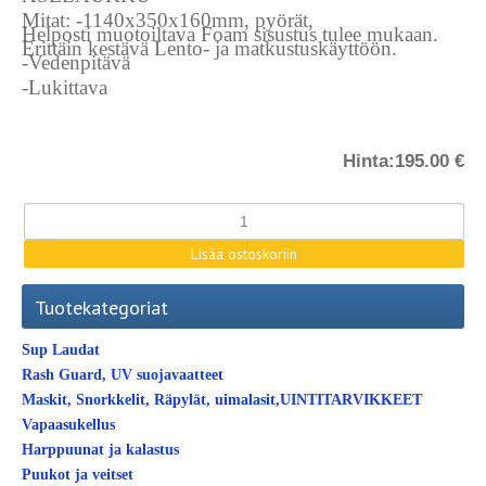
Mitat: -
1140x350x160mm, pyörät,
Helposti muotoiltava Foam sisustus tulee mukaan.
Erittäin kestävä Lento- ja matkustuskäyttöön.
-Vedenpitävä
-Lukittava
Hinta:
195.00 €
Tuotekategoriat
Sup Laudat
Rash Guard, UV suojavaatteet
Maskit, Snorkkelit, Räpylät, uimalasit,UINTITARVIKKEET
Vapaasukellus
Harppuunat ja kalastus
Puukot ja veitset