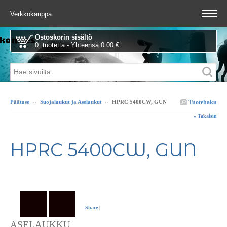
Verkkokauppa
Ostoskorin sisältö
0 tuotetta - Yhteensä 0.00 €
Tuotehaku
Päätaso
››
Suojalaukut ja Aselaukut
››
HPRC 5400CW, GUN
« Takaisin
HPRC 5400CW, GUN
Share
|
ASELAUKKU