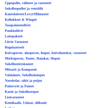
Uppopallo, välineet ja varusteet
Sukelluspullot ja venttiilit
Kantolaitteet/Levyt/Hihnastot
Kellukkeet & Wingsit
Tasapainotusliivit
Paukkuliivit
Laitepaketit
Liivin Varusteet
Regulaattorit
Kuivapuvut, aluspuvut, huput, kuivahanskat, varusteet
Märkäpuvut, Tossut, Hanskat, Huput
Sukellustietokoneet
Mittarit ja Kompassit
Valaisimet, Sukelluslamput
Narukelat, säkit ja poijut
Painovyöt ja Painot
Kassit ja Sukellusreput
Lisävarusteet
Kemikaalit, Liimat, silikonit