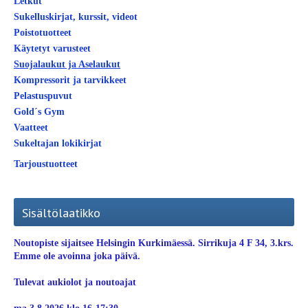
Letkut
Sukelluskirjat, kurssit, videot
Poistotuotteet
Käytetyt varusteet
Suojalaukut ja Aselaukut
Kompressorit ja tarvikkeet
Pelastuspuvut
Gold´s Gym
Vaatteet
Sukeltajan lokikirjat
Tarjoustuotteet
Sisältölaatikko
Noutopiste sijaitsee Helsingin Kurkimäessä. Sirrikuja 4 F 34, 3.krs.
Emme ole avoinna joka päivä.
Tulevat aukiolot ja noutoajat