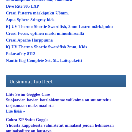
Dive Rite 905 EXP
Cressi Fisterra märkäpuku 7/8mm.
Aqua Sphere Stingray kids
iQ UV Thermo Shortie Swordfish, 3mm Lasten märkäpuku
Cressi Focus, optinen maski miinuslinsseillä
Cressi Apache Harppuuna
iQ UV Thermo Shortie Swordfish 2mm, Kids
Polarsafety 8112
Nautic Bag Complete Set, 5L. Laitepaketti
Uusimmat tuotteet
Elite Swim Goggles Case
Suojaavien kovien koteloidemme valikoima on suunniteltu
tarjoamaan maksimaalista
Lue lisää »
Cobra XP Swim Goggle
Yhdestä kappaleesta valmistetut uimalasit joiden helmaosan
ominaispiirre on joustava