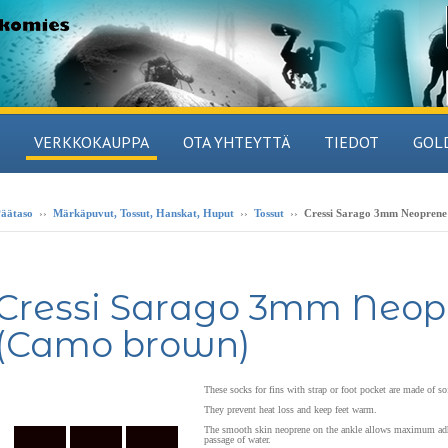
VERKKOKAUPPA
OTA YHTEYTTÄ
TIEDOT
GOL
äätaso
››
Märkäpuvut, Tossut, Hanskat, Huput
››
Tossut
››
Cressi Sarago 3mm Neoprene
Cressi Sarago 3mm Neop
(Camo brown)
These socks for fins with strap or foot pocket are made of s
They prevent heat loss and keep feet warm.
The smooth skin neoprene on the ankle allows maximum adher
passage of water.