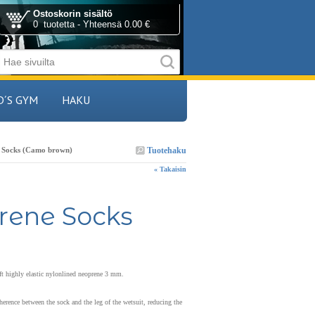
Ostoskorin sisältö
0 tuotetta - Yhteensä 0.00 €
D´S GYM
HAKU
Tuotehaku
 Socks (Camo brown)
« Takaisin
rene Socks
oft highly elastic nylonlined neoprene 3 mm.
ence between the sock and the leg of the wetsuit, reducing the