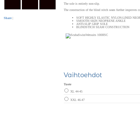
The sole is entirely non-slip.
The construction of the blind stitch seam further improves c
SOFT HIGHLY ELASTIC NYLON-LINED NEO
Share
|
SMOOTH SKIN NEOPRENE ANKLE
ANTI-SLIP GRIP SOLE
BLINDSTICH SEAM CONSTRUCTION
Vaihtoehdot
Tuote
XL 44-45
XXL 46-47