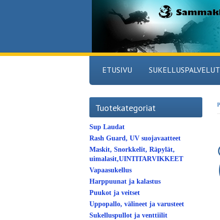
ETUSIVU
SUKELLUSPALVELUT
P
Tuotekategoriat
Sup Laudat
Rash Guard, UV suojavaatteet
Maskit, Snorkkelit, Räpylät,
uimalasit,UINTITARVIKKEET
Vapaasukellus
Harppuunat ja kalastus
Puukot ja veitset
Uppopallo, välineet ja varusteet
Sukelluspullot ja venttiilit