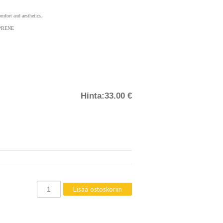
omfort and aesthetics.
PRENE
Hinta:
33.00 €