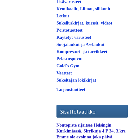
Lisävarusteet
Kemikaalit, Liimat, silikonit
Letkut
Sukelluskirjat, kurssit, videot
Poistotuotteet
Käytetyt varusteet
Suojalaukut ja Aselaukut
Kompressorit ja tarvikkeet
Pelastuspuvut
Gold´s Gym
Vaatteet
Sukeltajan lokikirjat
Tarjoustuotteet
Sisältölaatikko
Noutopiste sijaitsee Helsingin
Kurkimäessä. Sirrikuja 4 F 34, 3.krs.
Emme ole avoinna joka päivä.