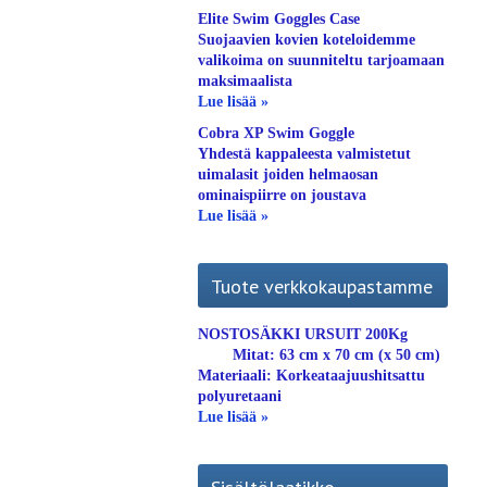
Elite Swim Goggles Case
Suojaavien kovien koteloidemme
valikoima on suunniteltu tarjoamaan
maksimaalista
Lue lisää »
Cobra XP Swim Goggle
Yhdestä kappaleesta valmistetut
uimalasit joiden helmaosan
ominaispiirre on joustava
Lue lisää »
Tuote verkkokaupastamme
NOSTOSÄKKI URSUIT 200Kg
Mitat: 63 cm x 70 cm (x 50 cm)
Materiaali: Korkeataajuushitsattu
polyuretaani
Lue lisää »