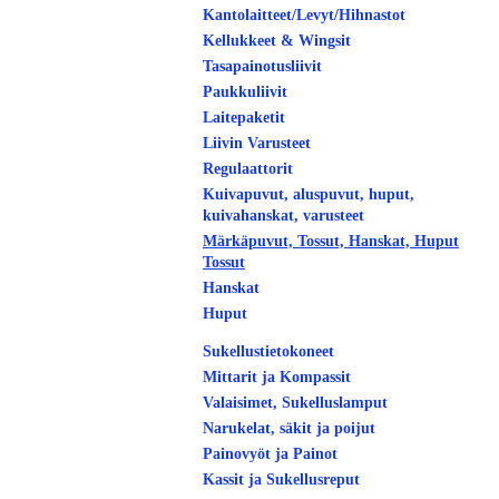
Kantolaitteet/Levyt/Hihnastot
Kellukkeet & Wingsit
Tasapainotusliivit
Paukkuliivit
Laitepaketit
Liivin Varusteet
Regulaattorit
Kuivapuvut, aluspuvut, huput,
kuivahanskat, varusteet
Märkäpuvut, Tossut, Hanskat, Huput
Tossut
Hanskat
Huput
Sukellustietokoneet
Mittarit ja Kompassit
Valaisimet, Sukelluslamput
Narukelat, säkit ja poijut
Painovyöt ja Painot
Kassit ja Sukellusreput