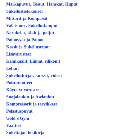
Märkäpuvut, Tossut, Hanskat, Huput
Sukellustietokoneet
Mittarit ja Kompassit
Valaisimet, Sukelluslamput
Narukelat, säkit ja poijut
Painovyöt ja Painot
Kassit ja Sukellusreput
Lisävarusteet
Kemikaalit, Liimat, silikonit
Letkut
Sukelluskirjat, kurssit, videot
Poistotuotteet
Käytetyt varusteet
Suojalaukut ja Aselaukut
Kompressorit ja tarvikkeet
Pelastuspuvut
Gold´s Gym
Vaatteet
Sukeltajan lokikirjat