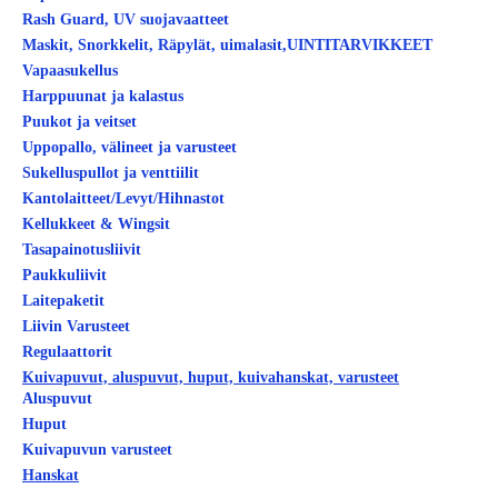
Rash Guard, UV suojavaatteet
Maskit, Snorkkelit, Räpylät, uimalasit,UINTITARVIKKEET
Vapaasukellus
Harppuunat ja kalastus
Puukot ja veitset
Uppopallo, välineet ja varusteet
Sukelluspullot ja venttiilit
Kantolaitteet/Levyt/Hihnastot
Kellukkeet & Wingsit
Tasapainotusliivit
Paukkuliivit
Laitepaketit
Liivin Varusteet
Regulaattorit
Kuivapuvut, aluspuvut, huput, kuivahanskat, varusteet
Aluspuvut
Huput
Kuivapuvun varusteet
Hanskat