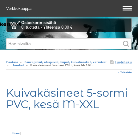
Verkkokauppa
Ostoskorin sisältö
0 tuotetta - Yhteensä 0.00 €
Tuotehaku
Päätaso
››
Kuivapuvut, aluspuvut, huput, kuivahanskat, varusteet
››
Hanskat
››
Kuivakäsineet 5-sormi PVC, kesä M-XXL
« Takaisin
Kuivakäsineet 5-sormi
PVC, kesä M-XXL
Share
|