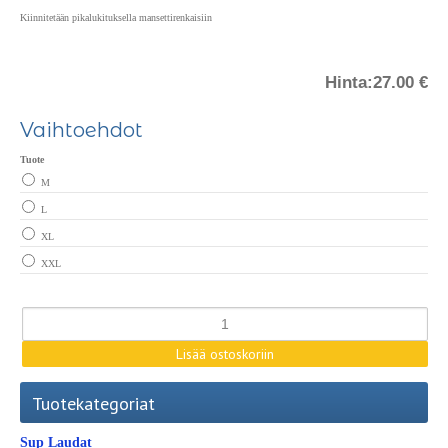
Kiinnitetään pikalukituksella mansettirenkaisiin
Hinta:
27.00 €
Vaihtoehdot
Tuote
M
L
XL
XXL
Tuotekategoriat
Sup Laudat