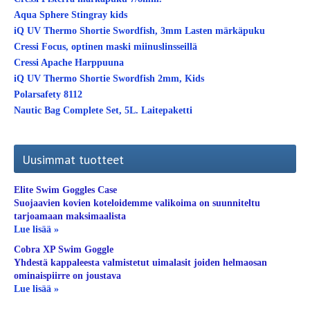
Aqua Sphere Stingray kids
iQ UV Thermo Shortie Swordfish, 3mm Lasten märkäpuku
Cressi Focus, optinen maski miinuslinsseillä
Cressi Apache Harppuuna
iQ UV Thermo Shortie Swordfish 2mm, Kids
Polarsafety 8112
Nautic Bag Complete Set, 5L. Laitepaketti
Uusimmat tuotteet
Elite Swim Goggles Case
Suojaavien kovien koteloidemme valikoima on suunniteltu
tarjoamaan maksimaalista
Lue lisää »
Cobra XP Swim Goggle
Yhdestä kappaleesta valmistetut uimalasit joiden helmaosan
ominaispiirre on joustava
Lue lisää »