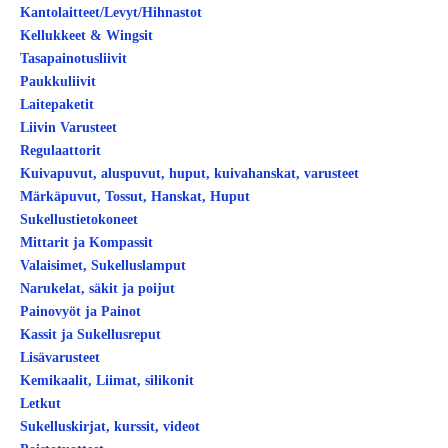
Kantolaitteet/Levyt/Hihnastot
Kellukkeet & Wingsit
Tasapainotusliivit
Paukkuliivit
Laitepaketit
Liivin Varusteet
Regulaattorit
Kuivapuvut, aluspuvut, huput, kuivahanskat, varusteet
Märkäpuvut, Tossut, Hanskat, Huput
Sukellustietokoneet
Mittarit ja Kompassit
Valaisimet, Sukelluslamput
Narukelat, säkit ja poijut
Painovyöt ja Painot
Kassit ja Sukellusreput
Lisävarusteet
Kemikaalit, Liimat, silikonit
Letkut
Sukelluskirjat, kurssit, videot