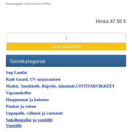
Kulmakappale säiliöventtiiliin 300bar
Hinta:
47.50 €
Tuotekategoriat
Sup Laudat
Rash Guard, UV suojavaatteet
Maskit, Snorkkelit, Räpylät, uimalasit,UINTITARVIKKEET
Vapaasukellus
Harppuunat ja kalastus
Puukot ja veitset
Uppopallo, välineet ja varusteet
Sukelluspullot ja venttiilit
Venttiilit