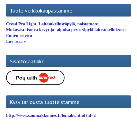
Tuote verkkokaupastamme
Cressi Pro Light, Laitesukellusräpylä, poistotuote
Mukavasti istuva kevyt ja taipuisa perusräpylä laitesukellukseen.
Eniten ostettu
Lue lisää »
Sisältölaatikko
Kysy tarjousta tuotteistamme
http://www.sammakkomies.fi/lomake.html?id=2