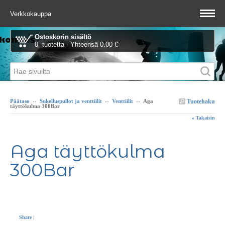
Verkkokauppa
Ostoskorin sisältö
0 tuotetta - Yhteensä 0.00 €
Tuotehaku
Päätaso
››
Sukelluspullot ja venttiilit
››
Venttiilit
››
Aga
täyttökulma 300Bar
« Takaisin
Aga täyttökulma
300Bar
Share
|