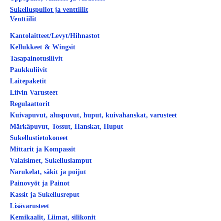
Sukelluspullot ja venttiilit
Venttiilit
Kantolaitteet/Levyt/Hihnastot
Kellukkeet & Wingsit
Tasapainotusliivit
Paukkuliivit
Laitepaketit
Liivin Varusteet
Regulaattorit
Kuivapuvut, aluspuvut, huput, kuivahanskat, varusteet
Märkäpuvut, Tossut, Hanskat, Huput
Sukellustietokoneet
Mittarit ja Kompassit
Valaisimet, Sukelluslamput
Narukelat, säkit ja poijut
Painovyöt ja Painot
Kassit ja Sukellusreput
Lisävarusteet
Kemikaalit, Liimat, silikonit