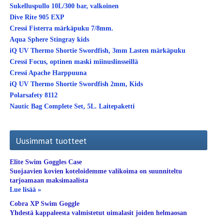
Sukelluspullo 10L/300 bar, valkoinen
Dive Rite 905 EXP
Cressi Fisterra märkäpuku 7/8mm.
Aqua Sphere Stingray kids
iQ UV Thermo Shortie Swordfish, 3mm Lasten märkäpuku
Cressi Focus, optinen maski miinuslinsseillä
Cressi Apache Harppuuna
iQ UV Thermo Shortie Swordfish 2mm, Kids
Polarsafety 8112
Nautic Bag Complete Set, 5L. Laitepaketti
Uusimmat tuotteet
Elite Swim Goggles Case
Suojaavien kovien koteloidemme valikoima on suunniteltu
tarjoamaan maksimaalista
Lue lisää »
Cobra XP Swim Goggle
Yhdestä kappaleesta valmistetut uimalasit joiden helmaosan