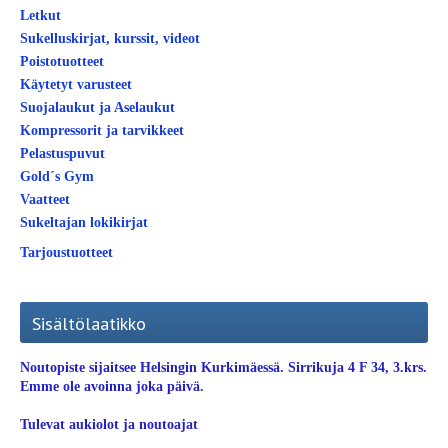
Letkut
Sukelluskirjat, kurssit, videot
Poistotuotteet
Käytetyt varusteet
Suojalaukut ja Aselaukut
Kompressorit ja tarvikkeet
Pelastuspuvut
Gold´s Gym
Vaatteet
Sukeltajan lokikirjat
Tarjoustuotteet
Sisältölaatikko
Noutopiste sijaitsee Helsingin Kurkimäessä. Sirrikuja 4 F 34, 3.krs.
Emme ole avoinna joka päivä.
Tulevat aukiolot ja noutoajat