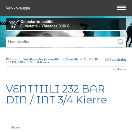
Verkkokauppa
Ostoskorin sisältö
0 tuotetta - Yhteensä 0.00 €
Tuotehaku
Päätaso
››
Sukelluspullot ja venttiilit
››
Venttiilit
››
VENTTIILI
232 BAR DIN / INT 3/4 Kierre
« Takaisin
VENTTIILI 232 BAR
DIN / INT 3/4 Kierre
Share
|