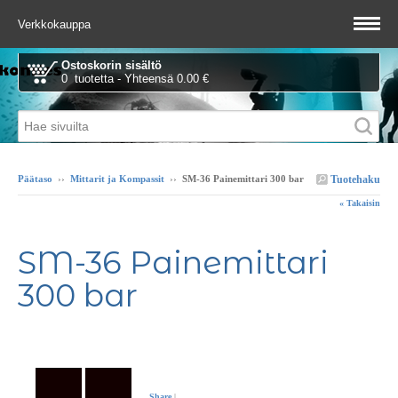
Verkkokauppa
Ostoskorin sisältö
0 tuotetta - Yhteensä 0.00 €
Tuotehaku
Päätaso
››
Mittarit ja Kompassit
››
SM-36 Painemittari 300 bar
« Takaisin
SM-36 Painemittari
300 bar
Share
|