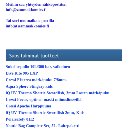
Meihin saa yhteyden sähköpostitse:
info@sammakkomies.fi
Tai sovi noutoaika s-postilla
info(at)sammakkomies.fi
Suosituimmat tuotteet
Sukelluspullo 10L/300 bar, valkoinen
Dive Rite 905 EXP
Cressi Fisterra märkäpuku 7/8mm.
Aqua Sphere Stingray kids
iQ UV Thermo Shortie Swordfish, 3mm Lasten märkäpuku
Cressi Focus, optinen maski miinuslinsseillä
Cressi Apache Harppuuna
iQ UV Thermo Shortie Swordfish 2mm, Kids
Polarsafety 8112
Nautic Bag Complete Set, 5L. Laitepaketti