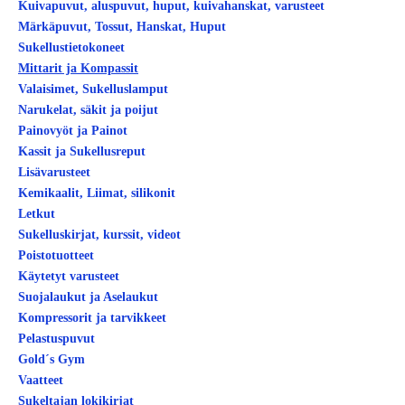
Kuivapuvut, aluspuvut, huput, kuivahanskat, varusteet
Märkäpuvut, Tossut, Hanskat, Huput
Sukellustietokoneet
Mittarit ja Kompassit
Valaisimet, Sukelluslamput
Narukelat, säkit ja poijut
Painovyöt ja Painot
Kassit ja Sukellusreput
Lisävarusteet
Kemikaalit, Liimat, silikonit
Letkut
Sukelluskirjat, kurssit, videot
Poistotuotteet
Käytetyt varusteet
Suojalaukut ja Aselaukut
Kompressorit ja tarvikkeet
Pelastuspuvut
Gold´s Gym
Vaatteet
Sukeltajan lokikirjat