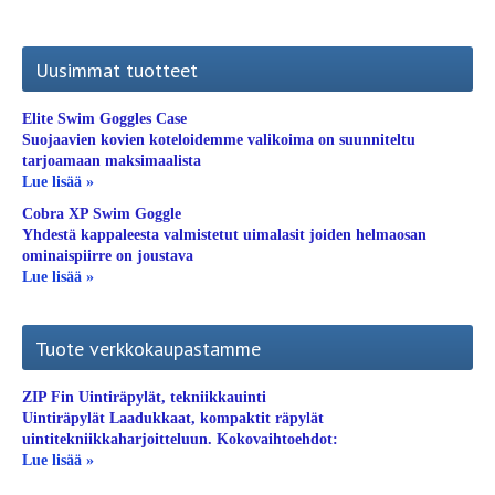
Uusimmat tuotteet
Elite Swim Goggles Case
Suojaavien kovien koteloidemme valikoima on suunniteltu
tarjoamaan maksimaalista
Lue lisää »
Cobra XP Swim Goggle
Yhdestä kappaleesta valmistetut uimalasit joiden helmaosan
ominaispiirre on joustava
Lue lisää »
Tuote verkkokaupastamme
ZIP Fin Uintiräpylät, tekniikkauinti
Uintiräpylät Laadukkaat, kompaktit räpylät
uintitekniikkaharjoitteluun. Kokovaihtoehdot:
Lue lisää »