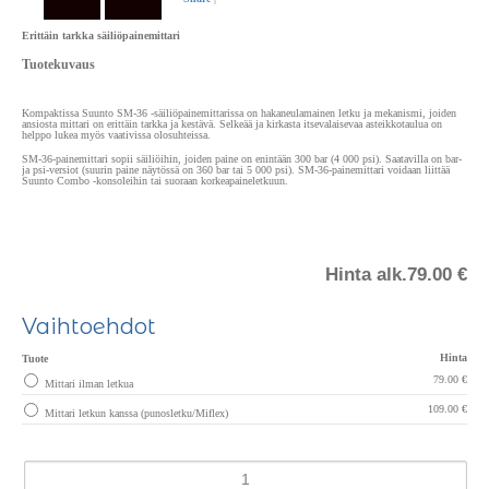
Erittäin tarkka säiliöpainemittari
Tuotekuvaus
Kompaktissa Suunto SM-36 -säiliöpainemittarissa on hakaneulamainen letku ja mekanismi, joiden
ansiosta mittari on erittäin tarkka ja kestävä. Selkeää ja kirkasta itsevalaisevaa asteikkotaulua on
helppo lukea myös vaativissa olosuhteissa.
SM-36-painemittari sopii säiliöihin, joiden paine on enintään 300 bar (4 000 psi). Saatavilla on bar-
ja psi-versiot (suurin paine näytössä on 360 bar tai 5 000 psi). SM-36-painemittari voidaan liittää
Suunto Combo -konsoleihin tai suoraan korkeapaineletkuun.
Hinta alk.
79.00 €
Vaihtoehdot
Hinta
Tuote
79.00 €
Mittari ilman letkua
109.00 €
Mittari letkun kanssa (punosletku/Miflex)