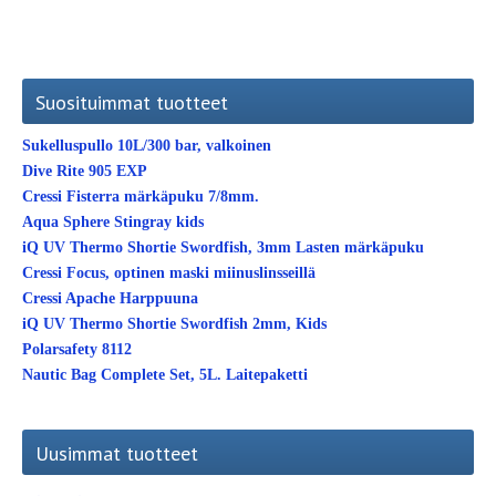
Suosituimmat tuotteet
Sukelluspullo 10L/300 bar, valkoinen
Dive Rite 905 EXP
Cressi Fisterra märkäpuku 7/8mm.
Aqua Sphere Stingray kids
iQ UV Thermo Shortie Swordfish, 3mm Lasten märkäpuku
Cressi Focus, optinen maski miinuslinsseillä
Cressi Apache Harppuuna
iQ UV Thermo Shortie Swordfish 2mm, Kids
Polarsafety 8112
Nautic Bag Complete Set, 5L. Laitepaketti
Uusimmat tuotteet