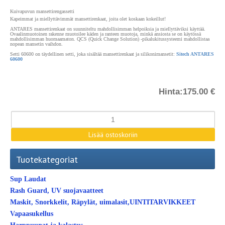
Kuivapuvun mansettirengassetti
Kapeimmat ja miellyttävimmät mansettirenkaat, joita olet koskaan kokeillut!
ANTARES mansettirenkaat on suunniteltu mahdollisimman helpoiksia ja miellyttäviksi käyttää.
Ovaalinmuotoinen rakenne muotoilee käden ja ranteen muotoja, minkä ansiosta se on käytössä
mahdollisimman huomaamaton. QCS (Quick Change Solution) -pikalukitussysteemi mahdollistaa
nopean mansetin vaihdon.
Setti 60600 on täydellinen setti, joka sisältää mansettirenkaat ja silikonimansetit:
Sitech ANTARES
60600
Hinta:
175.00 €
Tuotekategoriat
Sup Laudat
Rash Guard, UV suojavaatteet
Maskit, Snorkkelit, Räpylät, uimalasit,UINTITARVIKKEET
Vapaasukellus