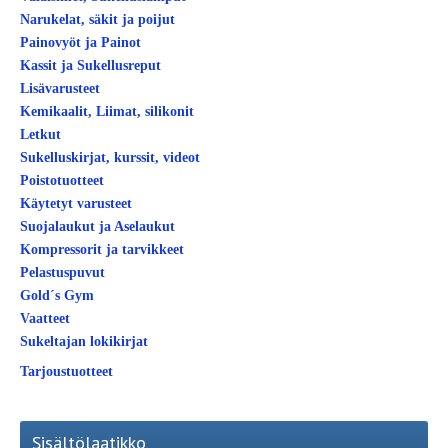
Narukelat, säkit ja poijut
Painovyöt ja Painot
Kassit ja Sukellusreput
Lisävarusteet
Kemikaalit, Liimat, silikonit
Letkut
Sukelluskirjat, kurssit, videot
Poistotuotteet
Käytetyt varusteet
Suojalaukut ja Aselaukut
Kompressorit ja tarvikkeet
Pelastuspuvut
Gold´s Gym
Vaatteet
Sukeltajan lokikirjat
Tarjoustuotteet
Sisältölaatikko