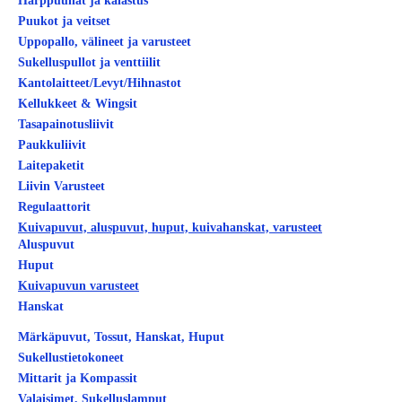
Harppuunat ja kalastus
Puukot ja veitset
Uppopallo, välineet ja varusteet
Sukelluspullot ja venttiilit
Kantolaitteet/Levyt/Hihnastot
Kellukkeet & Wingsit
Tasapainotusliivit
Paukkuliivit
Laitepaketit
Liivin Varusteet
Regulaattorit
Kuivapuvut, aluspuvut, huput, kuivahanskat, varusteet
Aluspuvut
Huput
Kuivapuvun varusteet
Hanskat
Märkäpuvut, Tossut, Hanskat, Huput
Sukellustietokoneet
Mittarit ja Kompassit
Valaisimet, Sukelluslamput