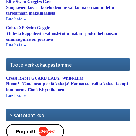
Elite Swim Goggles Case
Suojaavien kovien koteloidemme valikoima on suunniteltu
tarjoamaan maksimaalista
Lue lisää »
Cobra XP Swim Goggle
Yhdestä kappaleesta valmistetut uimalasit joiden helmaosan
ominaispiirre on joustava
Lue lisää »
Tuote verkkokaupastamme
Cressi RASH GUARD LADY, White/Lilac
Huom! Nämä ovat pieniä kokoja! Kannattaa valita kokoa isompi
kun norm. Tämä lyhythihainen
Lue lisää »
Sisältölaatikko