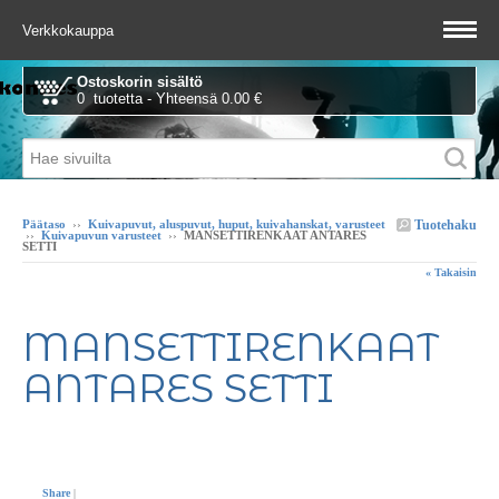
Verkkokauppa
Ostoskorin sisältö
0 tuotetta - Yhteensä 0.00 €
Tuotehaku
Päätaso
››
Kuivapuvut, aluspuvut, huput, kuivahanskat, varusteet
››
Kuivapuvun varusteet
››
MANSETTIRENKAAT ANTARES
SETTI
« Takaisin
MANSETTIRENKAAT
ANTARES SETTI
Share
|