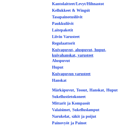
Kantolaitteet/Levyt/Hihnastot
Kellukkeet & Wingsit
Tasapainotusliivit
Paukkuliivit
Laitepaketit
Liivin Varusteet
Regulaattorit
Kuivapuvut, aluspuvut, huput,
kuivahanskat, varusteet
Aluspuvut
Huput
Kuivapuvun varusteet
Hanskat
Märkäpuvut, Tossut, Hanskat, Huput
Sukellustietokoneet
Mittarit ja Kompassit
Valaisimet, Sukelluslamput
Narukelat, säkit ja poijut
Painovyöt ja Painot