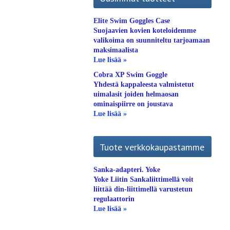
Elite Swim Goggles Case
Suojaavien kovien koteloidemme
valikoima on suunniteltu tarjoamaan
maksimaalista
Lue lisää »
Cobra XP Swim Goggle
Yhdestä kappaleesta valmistetut
uimalasit joiden helmaosan
ominaispiirre on joustava
Lue lisää »
Tuote verkkokaupastamme
Sanka-adapteri. Yoke
Yoke Liitin Sankaliittimellä voit
liittää din-liittimellä varustetun
regulaattorin
Lue lisää »