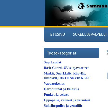
ETUSIVU
SUKELLUSPALVELUT
P
Tuotekategoriat
Sup Laudat
Rash Guard, UV suojavaatteet
Maskit, Snorkkelit, Räpylät,
uimalasit,UINTITARVIKKEET
Vapaasukellus
Harppuunat ja kalastus
Puukot ja veitset
Uppopallo, välineet ja varusteet
Sukelluspullot ja venttiilit