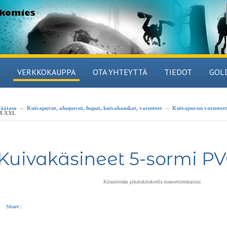
VERKKOKAUPPA
OTA YHTEYTTÄ
TIEDOT
GOL
äätaso
››
Kuivapuvut, aluspuvut, huput, kuivahanskat, varusteet
››
Kuivapuvun varusteet
M-XXL
Kuivakäsineet 5-sormi P
Kiinnitetään pikalukituksella mansettirenkaisiin
Share
|