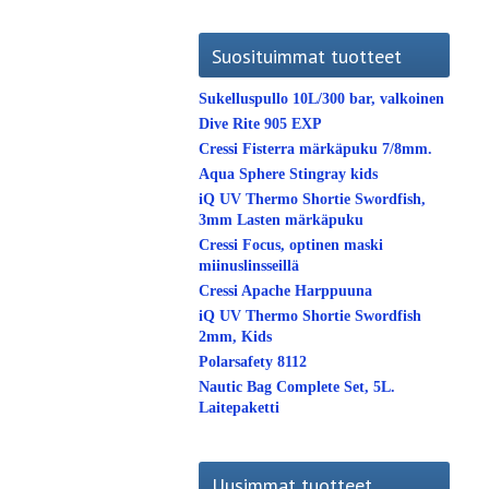
Suosituimmat tuotteet
Sukelluspullo 10L/300 bar, valkoinen
Dive Rite 905 EXP
Cressi Fisterra märkäpuku 7/8mm.
Aqua Sphere Stingray kids
iQ UV Thermo Shortie Swordfish,
3mm Lasten märkäpuku
Cressi Focus, optinen maski
miinuslinsseillä
Cressi Apache Harppuuna
iQ UV Thermo Shortie Swordfish
2mm, Kids
Polarsafety 8112
Nautic Bag Complete Set, 5L.
Laitepaketti
Uusimmat tuotteet