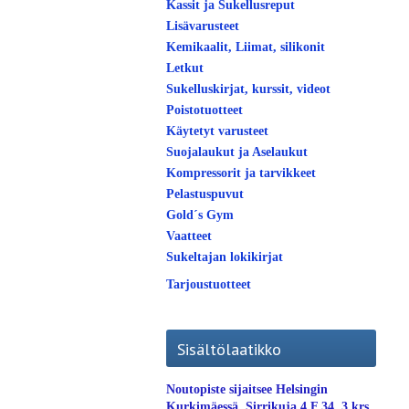
Kassit ja Sukellusreput
Lisävarusteet
Kemikaalit, Liimat, silikonit
Letkut
Sukelluskirjat, kurssit, videot
Poistotuotteet
Käytetyt varusteet
Suojalaukut ja Aselaukut
Kompressorit ja tarvikkeet
Pelastuspuvut
Gold´s Gym
Vaatteet
Sukeltajan lokikirjat
Tarjoustuotteet
Sisältölaatikko
Noutopiste sijaitsee Helsingin
Kurkimäessä. Sirrikuja 4 F 34, 3.krs.