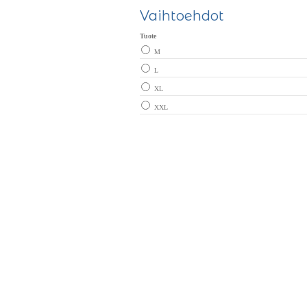
Vaihtoehdot
Tuote
M
L
XL
XXL