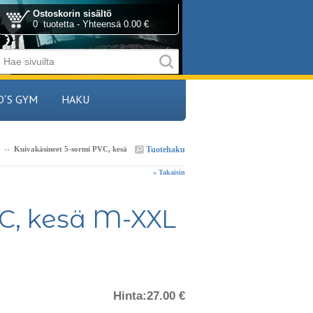
Ostoskorin sisältö
0 tuotetta - Yhteensä 0.00 €
D´S GYM
HAKU
Tuotehaku
››
Kuivakäsineet 5-sormi PVC, kesä
« Takaisin
VC, kesä M-XXL
Hinta:
27.00 €