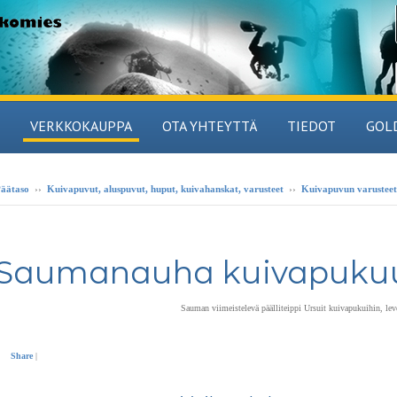
VERKKOKAUPPA
OTA YHTEYTTÄ
TIEDOT
GOL
äätaso
››
Kuivapuvut, aluspuvut, huput, kuivahanskat, varusteet
››
Kuivapuvun varusteet
Saumanauha kuivapuku
Sauman viimeistelevä päälliteippi Ursuit kuivapukuihin, l
Share
|