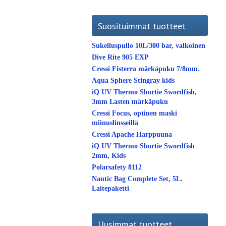
Suosituimmat tuotteet
Sukelluspullo 10L/300 bar, valkoinen
Dive Rite 905 EXP
Cressi Fisterra märkäpuku 7/8mm.
Aqua Sphere Stingray kids
iQ UV Thermo Shortie Swordfish,
3mm Lasten märkäpuku
Cressi Focus, optinen maski
miinuslinsseillä
Cressi Apache Harppuuna
iQ UV Thermo Shortie Swordfish
2mm, Kids
Polarsafety 8112
Nautic Bag Complete Set, 5L.
Laitepaketti
Uusimmat tuotteet