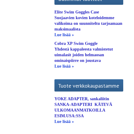
Elite Swim Goggles Case
Suojaavien kovien koteloidemme
valikoima on suunniteltu tarjoamaan
maksimaalista
Lue lisää »
Cobra XP Swim Goggle
Yhdestä kappaleesta valmistetut
uimalasit joiden helmaosan
ominaispiirre on joustava
Lue lisää »
Tuote verkkokaupastamme
YOKE ADAPTER, sankaliitin
SANKA-ADAPTERI KÄTEVÄ
ULKOMAANMATKOILLA
ESIM.USA:SSA
Lue lisää »