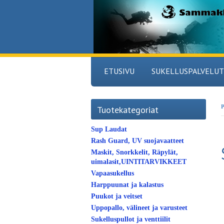
ETUSIVU
SUKELLUSPALVELUT
P
Tuotekategoriat
Sup Laudat
Rash Guard, UV suojavaatteet
Maskit, Snorkkelit, Räpylät,
uimalasit,UINTITARVIKKEET
Vapaasukellus
Harppuunat ja kalastus
Puukot ja veitset
Uppopallo, välineet ja varusteet
Sukelluspullot ja venttiilit