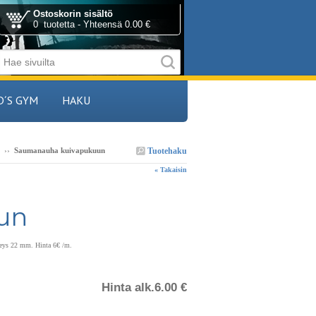
Ostoskorin sisältö
0 tuotetta - Yhteensä 0.00 €
D´S GYM
HAKU
Tuotehaku
››
Saumanauha kuivapukuun
« Takaisin
un
eveys 22 mm. Hinta 6€ /m.
Hinta alk.
6.00 €