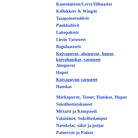
Kantolaitteet/Levyt/Hihnastot
Kellukkeet & Wingsit
Tasapainotusliivit
Paukkuliivit
Laitepaketit
Liivin Varusteet
Regulaattorit
Kuivapuvut, aluspuvut, huput,
kuivahanskat, varusteet
Aluspuvut
Huput
Kuivapuvun varusteet
Hanskat
Märkäpuvut, Tossut, Hanskat, Huput
Sukellustietokoneet
Mittarit ja Kompassit
Valaisimet, Sukelluslamput
Narukelat, säkit ja poijut
Painovyöt ja Painot