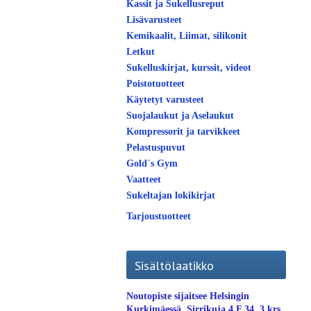
Kassit ja Sukellusreput
Lisävarusteet
Kemikaalit, Liimat, silikonit
Letkut
Sukelluskirjat, kurssit, videot
Poistotuotteet
Käytetyt varusteet
Suojalaukut ja Aselaukut
Kompressorit ja tarvikkeet
Pelastuspuvut
Gold´s Gym
Vaatteet
Sukeltajan lokikirjat
Tarjoustuotteet
Sisältölaatikko
Noutopiste sijaitsee Helsingin
Kurkimäessä. Sirrikuja 4 F 34, 3.krs.