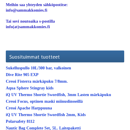
Meihin saa yhteyden sähköpostitse:
info@sammakkomies.fi
Tai sovi noutoaika s-postilla
info(at)sammakkomies.fi
Suosituimmat tuotteet
Sukelluspullo 10L/300 bar, valkoinen
Dive Rite 905 EXP
Cressi Fisterra märkäpuku 7/8mm.
Aqua Sphere Stingray kids
iQ UV Thermo Shortie Swordfish, 3mm Lasten märkäpuku
Cressi Focus, optinen maski miinuslinsseillä
Cressi Apache Harppuuna
iQ UV Thermo Shortie Swordfish 2mm, Kids
Polarsafety 8112
Nautic Bag Complete Set, 5L. Laitepaketti