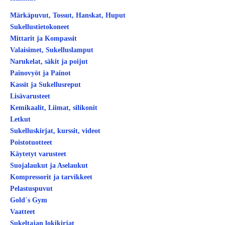
Märkäpuvut, Tossut, Hanskat, Huput
Sukellustietokoneet
Mittarit ja Kompassit
Valaisimet, Sukelluslamput
Narukelat, säkit ja poijut
Painovyöt ja Painot
Kassit ja Sukellusreput
Lisävarusteet
Kemikaalit, Liimat, silikonit
Letkut
Sukelluskirjat, kurssit, videot
Poistotuotteet
Käytetyt varusteet
Suojalaukut ja Aselaukut
Kompressorit ja tarvikkeet
Pelastuspuvut
Gold´s Gym
Vaatteet
Sukeltajan lokikirjat