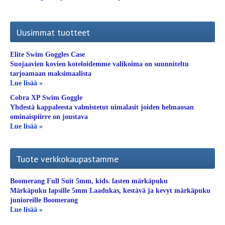
Uusimmat tuotteet
Elite Swim Goggles Case
Suojaavien kovien koteloidemme valikoima on suunniteltu
tarjoamaan maksimaalista
Lue lisää »
Cobra XP Swim Goggle
Yhdestä kappaleesta valmistetut uimalasit joiden helmaosan
ominaispiirre on joustava
Lue lisää »
Tuote verkkokaupastamme
Boomerang Full Suit 5mm, kids. lasten märkäpuku
Märkäpuku lapsille 5mm Laadukas, kestävä ja kevyt märkäpuku
junioreille Boomerang
Lue lisää »