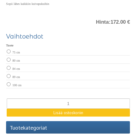
Sopii lähes kaikkiin kuivapukuihin
Hinta:
172.00 €
Vaihtoehdot
Tuote
75 cm
80 cm
84 cm
89 cm
100 cm
Tuotekategoriat