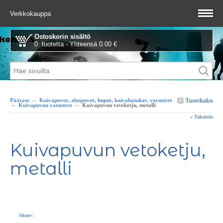
Verkkokauppa
Ostoskorin sisältö
0 tuotetta - Yhteensä 0.00 €
Tuotehaku
Päätaso
››
Kuivapuvut, aluspuvut, huput, kuivahanskat, varusteet
››
Kuivapuvun varusteet
››
Kuivapuvun vetoketju, metalli
« Takaisin
Kuivapuvun vetoketju,
metalli
Share
|