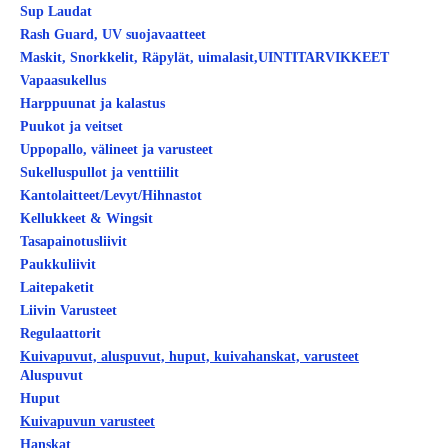
Sup Laudat
Rash Guard, UV suojavaatteet
Maskit, Snorkkelit, Räpylät, uimalasit,UINTITARVIKKEET
Vapaasukellus
Harppuunat ja kalastus
Puukot ja veitset
Uppopallo, välineet ja varusteet
Sukelluspullot ja venttiilit
Kantolaitteet/Levyt/Hihnastot
Kellukkeet & Wingsit
Tasapainotusliivit
Paukkuliivit
Laitepaketit
Liivin Varusteet
Regulaattorit
Kuivapuvut, aluspuvut, huput, kuivahanskat, varusteet
Aluspuvut
Huput
Kuivapuvun varusteet
Hanskat