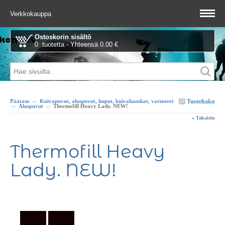
Verkkokauppa
Ostoskorin sisältö
0 tuotetta - Yhteensä 0.00 €
Tuotehaku
Päätaso
››
Kuivapuvut, aluspuvut, huput, kuivahanskat, varusteet
››
Aluspuvut
››
Thermofill Heavy Lady. NEW!
« Takaisin
Thermofill Heavy
Lady. NEW!