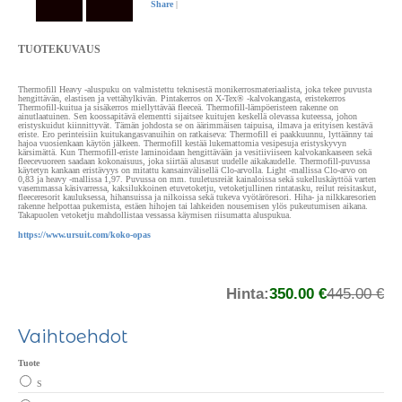
Share
|
TUOTEKUVAUS
Thermofill Heavy -aluspuku on valmistettu teknisestä monikerrosmateriaalista, joka tekee puvusta
hengittävän, elastisen ja vettähylkivän. Pintakerros on X-Tex® -kalvokangasta, eristekerros
Thermofill-kuitua ja sisäkerros miellyttävää fleeceä. Thermofill-lämpöeristeen rakenne on
ainutlaatuinen. Sen koossapitävä elementti sijaitsee kuitujen keskellä olevassa kuteessa, johon
eristyskuidut kiinnittyvät. Tämän johdosta se on äärimmäisen taipuisa, ilmava ja erityisen kestävä
eriste. Ero perinteisiin kuitukangasvanuihin on ratkaiseva: Thermofill ei paakkuunnu, lyttäänny tai
hajoa vuosienkaan käytön jälkeen. Thermofill kestää lukemattomia vesipesuja eristyskyvyn
kärsimättä. Kun Thermofill-eriste laminoidaan hengittävään ja vesitiiviiseen kalvokankaaseen sekä
fleecevuoreen saadaan kokonaisuus, joka siirtää alusasut uudelle aikakaudelle. Thermofill-puvussa
käytetyn kankaan eristävyys on mitattu kansainvälisellä Clo-arvolla. Light -mallissa Clo-arvo on
0,83 ja heavy -mallissa 1,97. Puvussa on mm. tuuletusreiät kainaloissa sekä sukelluskäyttöä varten
vasemmassa käsivarressa, kaksilukkoinen etuvetoketju, vetoketjullinen rintatasku, reilut reisitaskut,
fleeceresorit kauluksessa, hihansuissa ja nilkoissa sekä tukeva vyötäröresori. Hiha- ja nilkkaresorien
rakenne helpottaa pukemista, estäen hihojen tai lahkeiden nousemisen ylös pukeutumisen aikana.
Takapuolen vetoketju mahdollistaa vessassa käymisen riisumatta aluspukua.
https://www.ursuit.com/koko-opas
Hinta:
350.00 €
445.00 €
Vaihtoehdot
Tuote
S