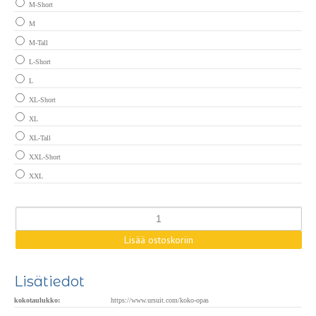
M-Short
M
M-Tall
L-Short
L
XL-Short
XL
XL-Tall
XXL-Short
XXL
Lisätiedot
kokotaulukko:
https://www.ursuit.com/koko-opas