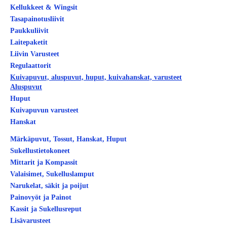
Kellukkeet & Wingsit
Tasapainotusliivit
Paukkuliivit
Laitepaketit
Liivin Varusteet
Regulaattorit
Kuivapuvut, aluspuvut, huput, kuivahanskat, varusteet
Aluspuvut
Huput
Kuivapuvun varusteet
Hanskat
Märkäpuvut, Tossut, Hanskat, Huput
Sukellustietokoneet
Mittarit ja Kompassit
Valaisimet, Sukelluslamput
Narukelat, säkit ja poijut
Painovyöt ja Painot
Kassit ja Sukellusreput
Lisävarusteet