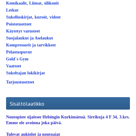
Kemikaalit, Liimat, silikonit
Letkut
Sukelluskirjat, kurssit, videot
Poistotuotteet
Käytetyt varusteet
Suojalaukut ja Aselaukut
Kompressorit ja tarvikkeet
Pelastuspuvut
Gold´s Gym
Vaatteet
Sukeltajan lokikirjat
Tarjoustuotteet
Sisältölaatikko
Noutopiste sijaitsee Helsingin Kurkimäessä. Sirrikuja 4 F 34, 3.krs.
Emme ole avoinna joka päivä.
Tulevat aukiolot ja noutoajat