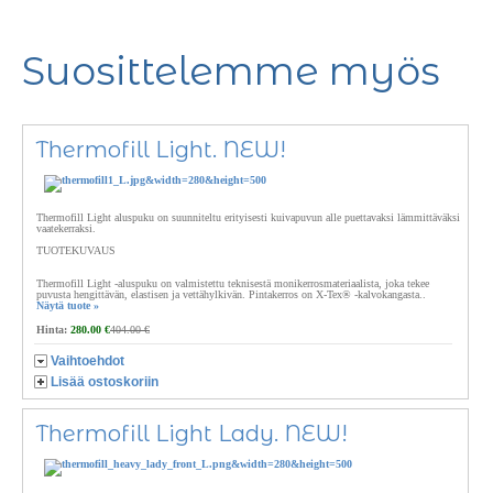
Suosittelemme myös
Thermofill Light. NEW!
Thermofill Light aluspuku on suunniteltu erityisesti kuivapuvun alle puettavaksi lämmittäväksi
vaatekerraksi.
TUOTEKUVAUS
Thermofill Light -aluspuku on valmistettu teknisestä monikerrosmateriaalista, joka tekee
puvusta hengittävän, elastisen ja vettähylkivän. Pintakerros on X-Tex® -kalvokangasta..
Näytä tuote »
Hinta:
280.00 €
404.00 €
Vaihtoehdot
Lisää ostoskoriin
Thermofill Light Lady. NEW!