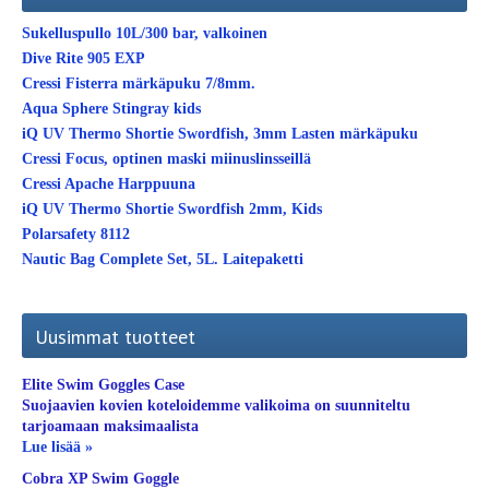
Sukelluspullo 10L/300 bar, valkoinen
Dive Rite 905 EXP
Cressi Fisterra märkäpuku 7/8mm.
Aqua Sphere Stingray kids
iQ UV Thermo Shortie Swordfish, 3mm Lasten märkäpuku
Cressi Focus, optinen maski miinuslinsseillä
Cressi Apache Harppuuna
iQ UV Thermo Shortie Swordfish 2mm, Kids
Polarsafety 8112
Nautic Bag Complete Set, 5L. Laitepaketti
Uusimmat tuotteet
Elite Swim Goggles Case
Suojaavien kovien koteloidemme valikoima on suunniteltu
tarjoamaan maksimaalista
Lue lisää »
Cobra XP Swim Goggle