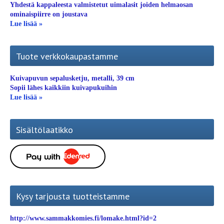
Yhdestä kappaleesta valmistetut uimalasit joiden helmaosan
ominaispiirre on joustava
Lue lisää »
Tuote verkkokaupastamme
Kuivapuvun sepalusketju, metalli, 39 cm
Sopii lähes kaikkiin kuivapukuihin
Lue lisää »
Sisältölaatikko
Kysy tarjousta tuotteistamme
http://www.sammakkomies.fi/lomake.html?id=2