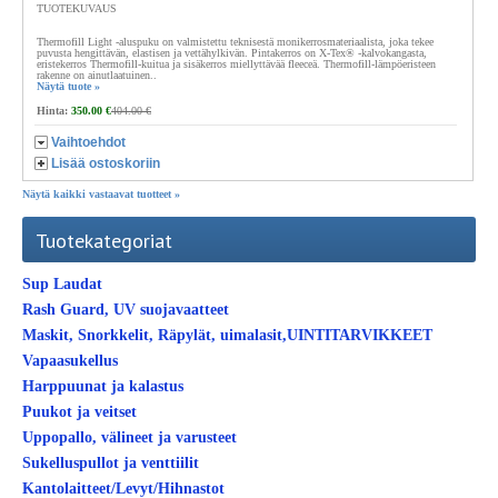
TUOTEKUVAUS
Thermofill Light -aluspuku on valmistettu teknisestä monikerrosmateriaalista, joka tekee
puvusta hengittävän, elastisen ja vettähylkivän. Pintakerros on X-Tex® -kalvokangasta,
eristekerros Thermofill-kuitua ja sisäkerros miellyttävää fleeceä. Thermofill-lämpöeristeen
rakenne on ainutlaatuinen..
Näytä tuote »
Hinta:
350.00 €
404.00 €
Vaihtoehdot
Lisää ostoskoriin
Näytä kaikki vastaavat tuotteet »
Tuotekategoriat
Sup Laudat
Rash Guard, UV suojavaatteet
Maskit, Snorkkelit, Räpylät, uimalasit,UINTITARVIKKEET
Vapaasukellus
Harppuunat ja kalastus
Puukot ja veitset
Uppopallo, välineet ja varusteet
Sukelluspullot ja venttiilit
Kantolaitteet/Levyt/Hihnastot