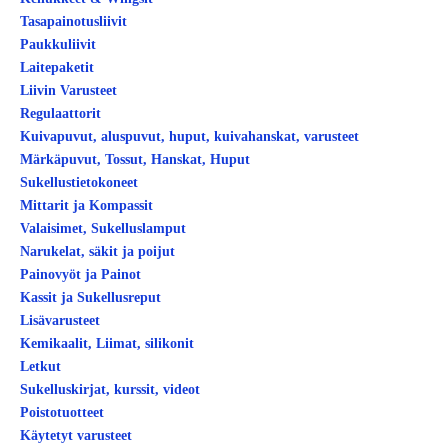
Tasapainotusliivit
Paukkuliivit
Laitepaketit
Liivin Varusteet
Regulaattorit
Kuivapuvut, aluspuvut, huput, kuivahanskat, varusteet
Märkäpuvut, Tossut, Hanskat, Huput
Sukellustietokoneet
Mittarit ja Kompassit
Valaisimet, Sukelluslamput
Narukelat, säkit ja poijut
Painovyöt ja Painot
Kassit ja Sukellusreput
Lisävarusteet
Kemikaalit, Liimat, silikonit
Letkut
Sukelluskirjat, kurssit, videot
Poistotuotteet
Käytetyt varusteet