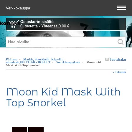
Verkkokauppa
Ostoskorin sisältö
0 tuotetta - Yhteensä 0.00 €
Tuotehaku
Päätaso
››
Maskit, Snorkkelit, Räpylät,
uimalasit,UINTITARVIKKEET
››
Snorklauspaketit
››
Moon Kid
Mask With Top Snorkel
« Takaisin
Moon Kid Mask With
Top Snorkel