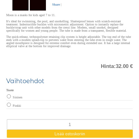
Share
|
Moon is a masks for kids aged 7 to 11.
It's ideal for swimming, the pool, and snorkelling. Shatterproof lenses with scratch-resistant
treatment. Indestructible buckles with micrometric adjustment. Option to instantly replace the
buckle/strap unit with other models from the cressi line. Modern, small snorkel, designed
specifically for women and young people. The tube is made from a transparent, flexible material.
The quick-release, technopolymer retaining clip system is height adjustable. The top end of the tube
ends with a modern splash-top to prevents water from entering the tube even in rough water. The
angled mouthpiece is designed for extreme comfort even during extended use. It has a large internal
elliptical valve at the bottom for improved drainage.
Hinta:
32.00 €
Vaihtoehdot
Tuote
Sininen
Pinkki