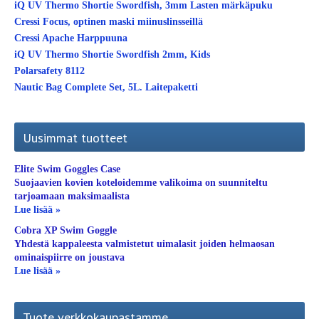
iQ UV Thermo Shortie Swordfish, 3mm Lasten märkäpuku
Cressi Focus, optinen maski miinuslinsseillä
Cressi Apache Harppuuna
iQ UV Thermo Shortie Swordfish 2mm, Kids
Polarsafety 8112
Nautic Bag Complete Set, 5L. Laitepaketti
Uusimmat tuotteet
Elite Swim Goggles Case
Suojaavien kovien koteloidemme valikoima on suunniteltu
tarjoamaan maksimaalista
Lue lisää »
Cobra XP Swim Goggle
Yhdestä kappaleesta valmistetut uimalasit joiden helmaosan
ominaispiirre on joustava
Lue lisää »
Tuote verkkokaupastamme