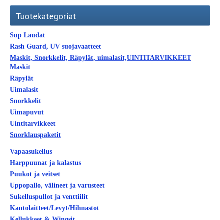
Tuotekategoriat
Sup Laudat
Rash Guard, UV suojavaatteet
Maskit, Snorkkelit, Räpylät, uimalasit,UINTITARVIKKEET
Maskit
Räpylät
Uimalasit
Snorkkelit
Uimapuvut
Uintitarvikkeet
Snorklauspaketit
Vapaasukellus
Harppuunat ja kalastus
Puukot ja veitset
Uppopallo, välineet ja varusteet
Sukelluspullot ja venttiilit
Kantolaitteet/Levyt/Hihnastot
Kellukkeet & Wingsit