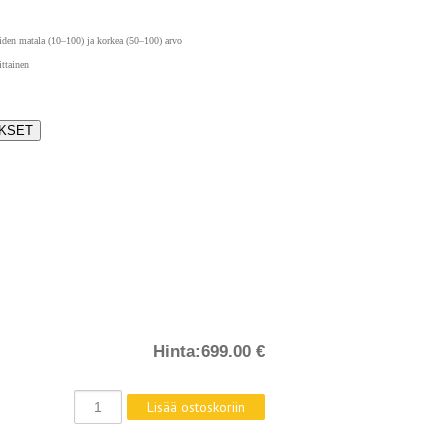
öiden matala (10–100) ja korkea (50–100) arvo
ittainen
UKSET
Hinta:
699.00 €