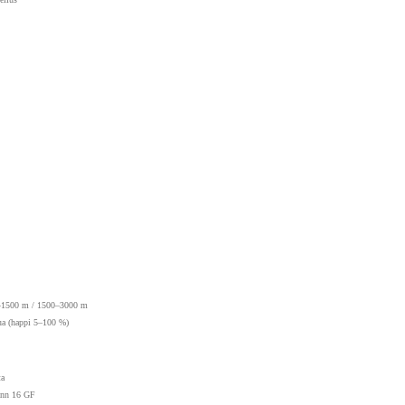
–1500 m / 1500–3000 m
ua (happi 5–100 %)
ta
nn 16 GF