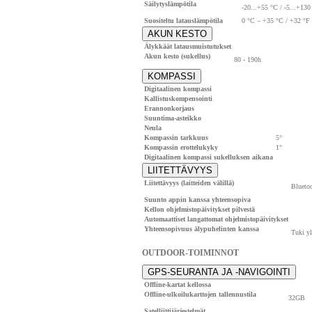
Säilytyslämpötila
-20...+55 °C / -5...+130
Suositeltu latauslämpötila
0 °C – +35 °C / +32 °F
AKUN KESTO
Älykkäät latausmuistutukset
Akun kesto (sukellus)
80 - 190h
KOMPASSI
Digitaalinen kompassi
Kallistuskompensointi
Erannonkorjaus
Suuntima-asteikko
Neula
Kompassin tarkkuus
5°
Kompassin erottelukyky
1°
Digitaalinen kompassi sukelluksen aikana
LIITETTÄVYYS
Liitettävyys (laitteiden välillä)
Blueto
Suunto appin kanssa yhteensopiva
Kellon ohjelmistopäivitykset pilvestä
Automaattiset langattomat ohjelmistopäivitykset
Yhteensopivuus älypuhelinten kanssa
Tuki yl
OUTDOOR-TOIMINNOT
GPS-SEURANTA JA -NAVIGOINTI
Offline-kartat kellossa
Offline-ulkoilukarttojen tallennustila
32GB
Satelliittijärjestelmät