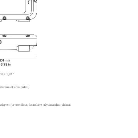
59 x 1,03 "
umiinioksidin piilasi)
dapterit ja vetohihnat, latauslaite, näytönsuojus, yleinen