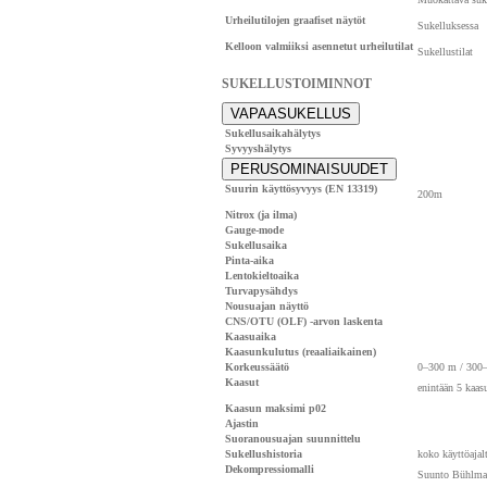
Urheilutilojen graafiset näytöt
Sukelluksessa
Kelloon valmiiksi asennetut urheilutilat
Sukellustilat
SUKELLUSTOIMINNOT
VAPAASUKELLUS
Sukellusaikahälytys
Syvyyshälytys
PERUSOMINAISUUDET
Suurin käyttösyvyys (EN 13319)
200m
Nitrox (ja ilma)
Gauge-mode
Sukellusaika
Pinta-aika
Lentokieltoaika
Turvapysähdys
Nousuajan näyttö
CNS/OTU (OLF) -arvon laskenta
Kaasuaika
Kaasunkulutus (reaaliaikainen)
Korkeussäätö
0–300 m / 300
Kaasut
enintään 5 kaas
Kaasun maksimi p02
Ajastin
Suoranousuajan suunnittelu
Sukellushistoria
koko käyttöajal
Dekompressiomalli
Suunto Bühlma