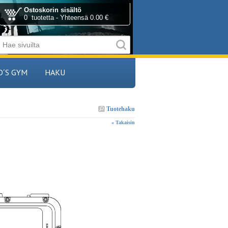
Ostoskorin sisältö
0 tuotetta - Yhteensä 0.00 €
D´S GYM
HAKU
Tuotehaku
« Takaisin