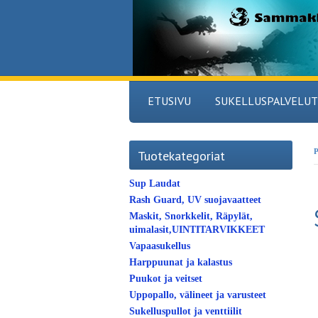
ETUSIVU
SUKELLUSPALVELUT
P
Tuotekategoriat
Sup Laudat
Rash Guard, UV suojavaatteet
Maskit, Snorkkelit, Räpylät,
uimalasit,UINTITARVIKKEET
Vapaasukellus
Harppuunat ja kalastus
Puukot ja veitset
Uppopallo, välineet ja varusteet
Sukelluspullot ja venttiilit