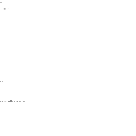
 °F
 – +95 °F
oth
eisimmille malleille