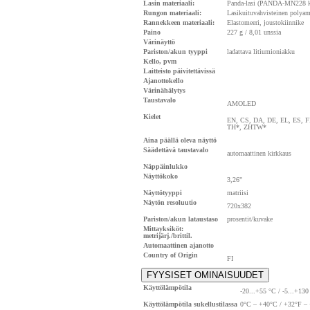
Lasin materiaali:
Panda-lasi (PANDA-MN228 kor
Rungon materiaali:
Lasikuituvahvisteinen polyam
Rannekkeen materiaali:
Elastomeeri, joustokiinnike
Paino
227 g / 8,01 unssia
Värinäyttö
Pariston/akun tyyppi
ladattava litiumioniakku
Kello, pvm
Laitteisto päivitettävissä
Ajanottokello
Värinähälytys
Taustavalo
AMOLED
Kielet
EN, CS, DA, DE, EL, ES, FI
TH*, ZHTW*
Aina päällä oleva näyttö
Säädettävä taustavalo
automaattinen kirkkaus
Näppäinlukko
Näyttökoko
3,26"
Näyttötyyppi
matriisi
Näytön resoluutio
720x382
Pariston/akun lataustaso
prosentit/kuvake
Mittayksiköt:
metrijärj./brittil.
Automaattinen ajanotto
Country of Origin
FI
FYYSISET OMINAISUUDET
Käyttölämpötila
-20...+55 °C / -5...+130
Käyttölämpötila sukellustilassa
0°C – +40°C / +32°F –