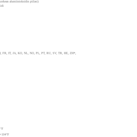
kean alumiinioksidin piilasi)
idi
, FR, IT, JA, KO, NL, NO, PL, PT, RU, SV, TR, HE, ZH*,
 °F
 +104°F