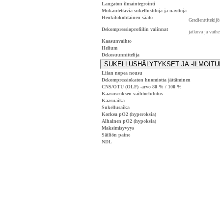
Langaton ilmaintegrointi
Mukautettavia sukellustiloja ja näyttöjä
Henkilökohtainen säätö
Gradienttitekij
Dekompressioprofiilin valinnat
jatkuva ja vaihe
Kaasunvaihto
Helium
Dekosuunnittelija
SUKELLUSHÄLYTYKSET JA -ILMOIT
Liian nopea nousu
Dekompressiokaton huomiotta jättäminen
CNS/OTU (OLF) -arvo 80 % / 100 %
Kaasuseoksen vaihtoehdotus
Kaasuaika
Sukellusaika
Korkea pO2 (hyperoksia)
Alhainen pO2 (hypoksia)
Maksimisyvyys
Säiliön paine
NDL