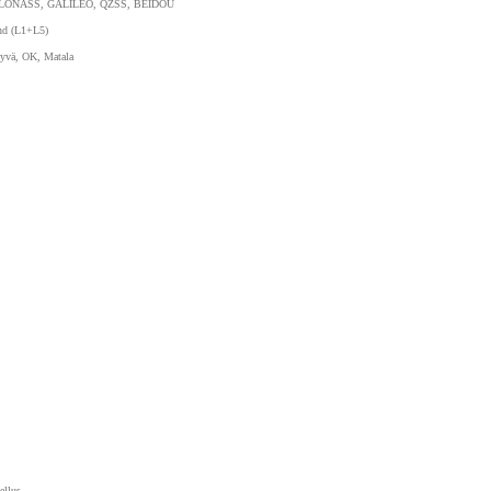
LONASS, GALILEO, QZSS, BEIDOU
nd (L1+L5)
Hyvä, OK, Matala
ellus