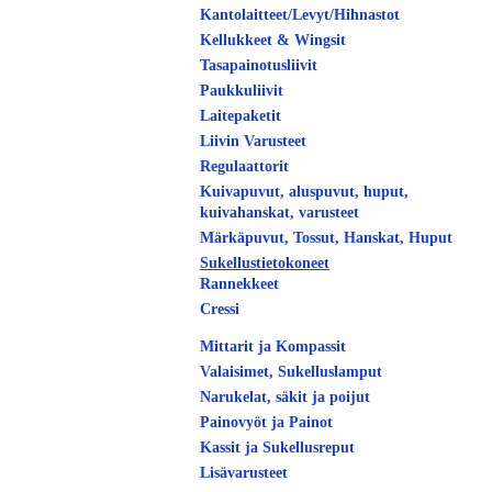
Kantolaitteet/Levyt/Hihnastot
Kellukkeet & Wingsit
Tasapainotusliivit
Paukkuliivit
Laitepaketit
Liivin Varusteet
Regulaattorit
Kuivapuvut, aluspuvut, huput,
kuivahanskat, varusteet
Märkäpuvut, Tossut, Hanskat, Huput
Sukellustietokoneet
Rannekkeet
Cressi
Mittarit ja Kompassit
Valaisimet, Sukelluslamput
Narukelat, säkit ja poijut
Painovyöt ja Painot
Kassit ja Sukellusreput
Lisävarusteet