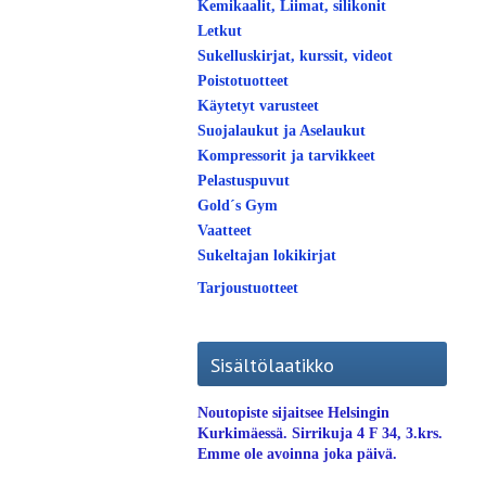
Kemikaalit, Liimat, silikonit
Letkut
Sukelluskirjat, kurssit, videot
Poistotuotteet
Käytetyt varusteet
Suojalaukut ja Aselaukut
Kompressorit ja tarvikkeet
Pelastuspuvut
Gold´s Gym
Vaatteet
Sukeltajan lokikirjat
Tarjoustuotteet
Sisältölaatikko
Noutopiste sijaitsee Helsingin
Kurkimäessä. Sirrikuja 4 F 34, 3.krs.
Emme ole avoinna joka päivä.