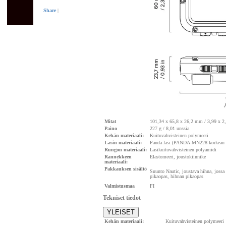
Share
|
Mitat
101,34 x 65,8 x 26,2 mm / 3,99 x 2,
Paino
227 g / 8,01 unssia
Kehän materiaali:
Kuituvahvisteinen polymeeri
Lasin materiaali:
Panda-lasi (PANDA-MN228 korkean al
Rungon materiaali:
Lasikuituvahvisteinen polyamidi
Rannekkeen
Elastomeeri, joustokiinnike
materiaali:
Pakkauksen sisältö
Suunto Nautic, joustava hihna, jossa a
pikaopas, hihnan pikaopas
Valmistusmaa
FI
Tekniset tiedot
YLEISET
Kehän materiaali:
Kuituvahvisteinen polymeeri