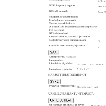
GPS, G
GNSS frequency support
Dual ba
GPS-tallennusväli
Paras, 
Navigoinnin tarkennustasot
Reaaliaikainen paluureitti
Maasto- ja satelliittikartat
20 urheilulajin maailmanlaajuiset lämpökartat
POI-navigointi
GPS-reittianalyysi
Reittien tallennus, katselu ja jakaminen
Satelliittiyhteyksien enimmäismäärä
32
Samanaikaiset satelliittijärjestelmät
5
SÄÄ
Auringonnousu-/laskuajat
Lämpömittari
Lämpötilan näyttöalue
-20...+55 °C / -5...+130 °F
Lämpötilan resoluutio
1 °C / 1,5 °F
HARJOITTELUTOIMINNOT
SYKE
Sykevyön yhteensopivuus
Bluetooth Smart -vyöt
URHEILUN ASIANTUNTEMUSTA
URHEILUTILAT
Muokattavat urheilutilat ja näytöt
Muokattava suk