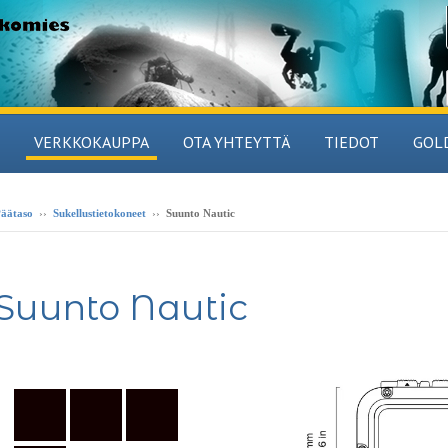
VERKKOKAUPPA
OTA YHTEYTTÄ
TIEDOT
GOL
äätaso
››
Sukellustietokoneet
››
Suunto Nautic
Suunto Nautic