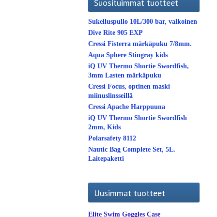
Suosituimmat tuotteet
Sukelluspullo 10L/300 bar, valkoinen
Dive Rite 905 EXP
Cressi Fisterra märkäpuku 7/8mm.
Aqua Sphere Stingray kids
iQ UV Thermo Shortie Swordfish,
3mm Lasten märkäpuku
Cressi Focus, optinen maski
miinuslinsseillä
Cressi Apache Harppuuna
iQ UV Thermo Shortie Swordfish
2mm, Kids
Polarsafety 8112
Nautic Bag Complete Set, 5L.
Laitepaketti
Uusimmat tuotteet
Elite Swim Goggles Case