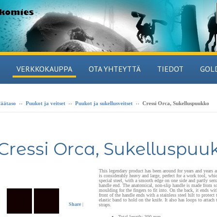
VERKKOKAUPPA
OTA YHTEYTTÄ
TIEDOT
GOL
äätaso
››
Puukot ja veitset
››
Puukot ja sukellusveitset
››
Cressi Orca, Sukelluspuukko
Cressi Orca, Sukelluspuu
This legendary product has been around for years and years 
is
considerably heavy and large
, perfect for a work tool, whi
special steel,
with a smooth edge on one side and partly serra
handle end.
The anatomical, non-slip handle
is made from sof
moulding for the fingers to fit into. On the back, it ends wi
front of the handle ends with a
stainless steel hilt
to protect 
elastic band to hold on the knife. It also has loops to attac
Share
|
straps.
Total length: 300 mm