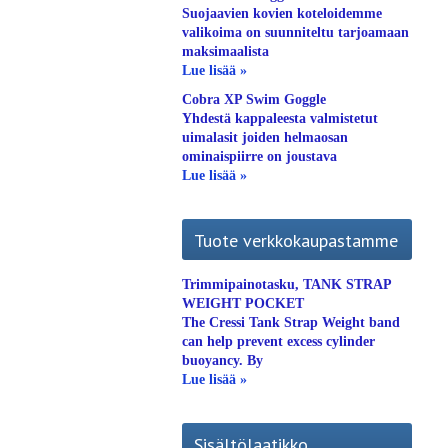
Suojaavien kovien koteloidemme
valikoima on suunniteltu tarjoamaan
maksimaalista
Lue lisää »
Cobra XP Swim Goggle
Yhdestä kappaleesta valmistetut
uimalasit joiden helmaosan
ominaispiirre on joustava
Lue lisää »
Tuote verkkokaupastamme
Trimmipainotasku, TANK STRAP
WEIGHT POCKET
The Cressi Tank Strap Weight band
can help prevent excess cylinder
buoyancy. By
Lue lisää »
Sisältölaatikko