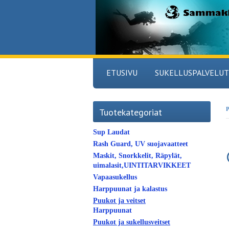
ETUSIVU
SUKELLUSPALVELUT
P
Tuotekategoriat
Sup Laudat
Rash Guard, UV suojavaatteet
Maskit, Snorkkelit, Räpylät,
uimalasit,UINTITARVIKKEET
Vapaasukellus
Harppuunat ja kalastus
Puukot ja veitset
Harppuunat
Puukot ja sukellusveitset