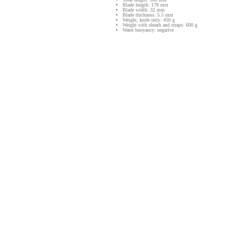
Blade length: 178 mm
Blade width: 32 mm
Blade thickness: 5.5 mm
Weight, knife only: 450 g
Weight with sheath and straps: 600 g
Water buoyancy: negative