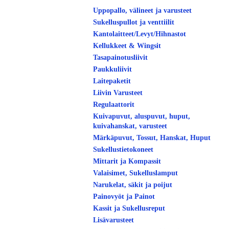
Uppopallo, välineet ja varusteet
Sukelluspullot ja venttiilit
Kantolaitteet/Levyt/Hihnastot
Kellukkeet & Wingsit
Tasapainotusliivit
Paukkuliivit
Laitepaketit
Liivin Varusteet
Regulaattorit
Kuivapuvut, aluspuvut, huput,
kuivahanskat, varusteet
Märkäpuvut, Tossut, Hanskat, Huput
Sukellustietokoneet
Mittarit ja Kompassit
Valaisimet, Sukelluslamput
Narukelat, säkit ja poijut
Painovyöt ja Painot
Kassit ja Sukellusreput
Lisävarusteet