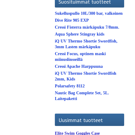
Suosituimmat tuotteet
Sukelluspullo 10L/300 bar, valkoinen
Dive Rite 905 EXP
Cressi Fisterra märkäpuku 7/8mm.
Aqua Sphere Stingray kids
iQ UV Thermo Shortie Swordfish,
3mm Lasten märkäpuku
Cressi Focus, optinen maski
miinuslinsseillä
Cressi Apache Harppuuna
iQ UV Thermo Shortie Swordfish
2mm, Kids
Polarsafety 8112
Nautic Bag Complete Set, 5L.
Laitepaketti
Uusimmat tuotteet
Elite Swim Goggles Case