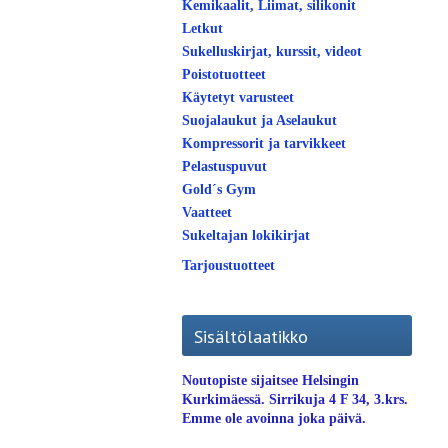
Kemikaalit, Liimat, silikonit
Letkut
Sukelluskirjat, kurssit, videot
Poistotuotteet
Käytetyt varusteet
Suojalaukut ja Aselaukut
Kompressorit ja tarvikkeet
Pelastuspuvut
Gold´s Gym
Vaatteet
Sukeltajan lokikirjat
Tarjoustuotteet
Sisältölaatikko
Noutopiste sijaitsee Helsingin
Kurkimäessä. Sirrikuja 4 F 34, 3.krs.
Emme ole avoinna joka päivä.