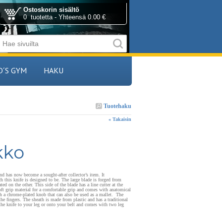
Ostoskorin sisältö
0 tuotetta - Yhteensä 0.00 €
D´S GYM
HAKU
Tuotehaku
« Takaisin
kko
and
has now become a sought-after collector’s item.
It
ch this knife is designed to be.
The large blade is forged from
ted on the other. This side of the blade has a
line cutter
at the
t grip material for a comfortable grip and comes with anatomical
th a
chrome-plated knob that can also be used as a mallet.
The
the fingers. The sheath is made from plastic and has a traditional
h the knife to your leg or onto your belt and comes with two leg