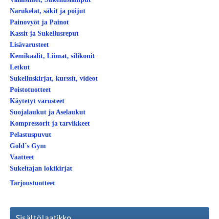
Narukelat, säkit ja poijut
Painovyöt ja Painot
Kassit ja Sukellusreput
Lisävarusteet
Kemikaalit, Liimat, silikonit
Letkut
Sukelluskirjat, kurssit, videot
Poistotuotteet
Käytetyt varusteet
Suojalaukut ja Aselaukut
Kompressorit ja tarvikkeet
Pelastuspuvut
Gold´s Gym
Vaatteet
Sukeltajan lokikirjat
Tarjoustuotteet
Sisältölaatikko