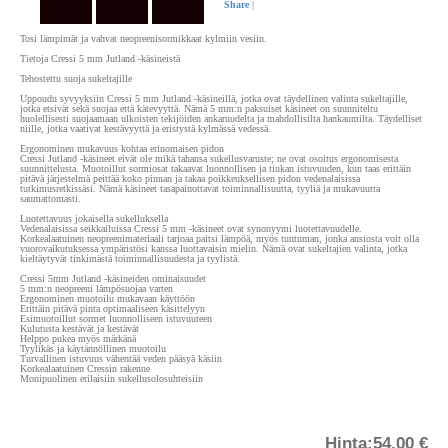
Share
|
Tosi lämpimät ja vahvat neopreenisormikkaat kylmiin vesiin.
Tietoja Cressi 5 mm Jutland -käsineistä
Tehostettu suoja sukeltajille
Uppoudu syvyyksiin Cressi 5 mm Jutland -käsineillä, jotka ovat täydellinen valinta sukeltajille,
jotka etsivät sekä suojaa että kätevyyttä. Nämä 5 mm:n paksuiset käsineet on suunniteltu
huolellisesti suojaamaan ulkoisten tekijöiden ankaruudelta ja mahdollisilta hankaumilta. Täydelliset
niille, jotka vaativat kestävyyttä ja eristystä kylmässä vedessä.
Ergonominen mukavuus kohtaa erinomaisen pidon
Cressi Jutland -käsineet eivät ole mikä tahansa sukellusvaruste; ne ovat osoitus ergonomisesta
suunnittelusta. Muotoillut sormiosat takaavat luonnollisen ja tiukan istuvuuden, kun taas erittäin
pitävä järjestelmä peittää koko pinnan ja takaa poikkeuksellisen pidon vedenalaisissa
tutkimusretkissäsi. Nämä käsineet tasapainottavat toiminnallisuutta, tyyliä ja mukavuutta
saumattomasti.
Luotettavuus jokaisella sukelluksella
Vedenalaisissa seikkailuissa Cressi 5 mm -käsineet ovat synonyymi luotettavuudelle.
Korkealaatuinen neopreenimateriaali tarjoaa paitsi lämpöä, myös tuntuman, jonka ansiosta voit olla
vuorovaikutuksessa ympäristösi kanssa luottavaisin mielin. Nämä ovat sukeltajien valinta, jotka
kieltäytyvät tinkimästä toiminnallisuudesta ja tyylistä.
Cressi 5mm Jutland -käsineiden ominaisuudet
5 mm:n neopreeni lämpösuojaa varten
Ergonominen muotoilu mukavaan käyttöön
Erittäin pitävä pinta optimaaliseen käsittelyyn
Esimuotoillut sormet luonnolliseen istuvuuteen
Kulutusta kestävät ja kestävät
Helppo pukea myös märkänä
Tyylikäs ja käytännöllinen muotoilu
Turvallinen istuvuus vähentää veden pääsyä käsiin
Korkealaatuinen Cressin rakenne
Monipuolinen erilaisiin sukellusolosuhteisiin
Hinta:
54.00 €