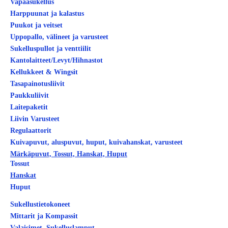
Vapaasukellus
Harppuunat ja kalastus
Puukot ja veitset
Uppopallo, välineet ja varusteet
Sukelluspullot ja venttiilit
Kantolaitteet/Levyt/Hihnastot
Kellukkeet & Wingsit
Tasapainotusliivit
Paukkuliivit
Laitepaketit
Liivin Varusteet
Regulaattorit
Kuivapuvut, aluspuvut, huput, kuivahanskat, varusteet
Märkäpuvut, Tossut, Hanskat, Huput
Tossut
Hanskat
Huput
Sukellustietokoneet
Mittarit ja Kompassit
Valaisimet, Sukelluslamput