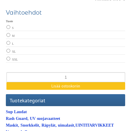
Vaihtoehdot
Tuote
S
M
L
XL
XXL
Tuotekategoriat
Sup Laudat
Rash Guard, UV suojavaatteet
Maskit, Snorkkelit, Räpylät, uimalasit,UINTITARVIKKEET