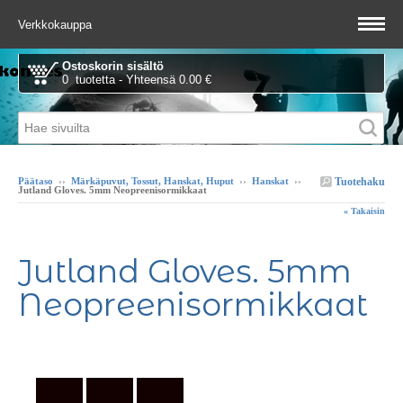
Verkkokauppa
Ostoskorin sisältö
0 tuotetta - Yhteensä 0.00 €
Tuotehaku
Päätaso
››
Märkäpuvut, Tossut, Hanskat, Huput
››
Hanskat
››
Jutland Gloves. 5mm Neopreenisormikkaat
« Takaisin
Jutland Gloves. 5mm
Neopreenisormikkaat