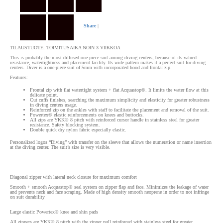
Share
|
TILAUSTUOTE. TOIMITUSAIKA NOIN 3 VIIKKOA
This is probably the most diffused one-piece suit
among diving centers, because of its valued
resistance, watertightness and placement facility. Its wide pattern makes it a perfect suit for diving
centers. Diver is a one-piece suit of 5mm with incorporated hood and frontal zip.
Features:
Frontal zip with flat watertight system + flat Acquastop©.
It limits the water flow at this
delicate point.
Cut cuffs finishes
, searching the maximum simplicity and elasticity for greater robustness
in diving centers usage.
Reinforced zip
on the ankles with staff to facilitate the placement and removal of the suit.
Powertex© elastic
reinforcements on knees and buttocks.
All zips are YKK© 8 pitch
with reinforced cursor handle in stainless steel for greater
resistance. Safety blocking system.
Double quick dry nylon fabric especially elastic.
Personalized logos “Diving” with transfer on the sleeve that allows the numeration or name insertion
at the diving center. The suit’s size is very visible.
Diagonal zipper with lateral neck closure for maximum comfort
Smooth + smooth Acquastop© seal system on zipper flap and face. Minimizes the leakage of water
and prevents neck and face scraping. Made of high density smooth neoprene in order to not infringe
on suit durability
Large elastic Powertex© knee and shin pads
All zippers are YKK© 8 pitch with the zipper pull reinforced with stainless steel for greater