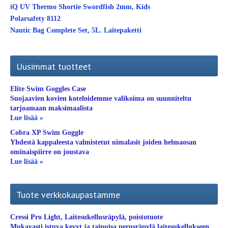
iQ UV Thermo Shortie Swordfish 2mm, Kids
Polarsafety 8112
Nautic Bag Complete Set, 5L. Laitepaketti
Uusimmat tuotteet
Elite Swim Goggles Case
Suojaavien kovien koteloidemme valikoima on suunniteltu
tarjoamaan maksimaalista
Lue lisää »
Cobra XP Swim Goggle
Yhdestä kappaleesta valmistetut uimalasit joiden helmaosan
ominaispiirre on joustava
Lue lisää »
Tuote verkkokaupastamme
Cressi Pro Light, Laitesukellusräpylä, poistotuote
Mukavasti istuva kevyt ja taipuisa perusräpylä laitesukellukseen.