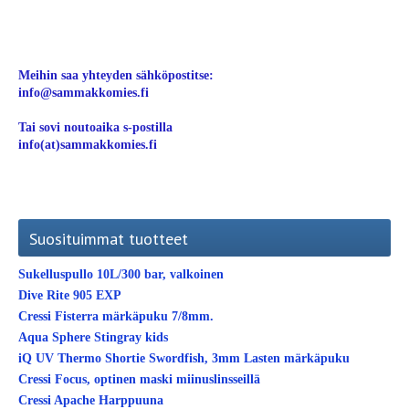
Meihin saa yhteyden sähköpostitse:
info@sammakkomies.fi
Tai sovi noutoaika s-postilla
info(at)sammakkomies.fi
Suosituimmat tuotteet
Sukelluspullo 10L/300 bar, valkoinen
Dive Rite 905 EXP
Cressi Fisterra märkäpuku 7/8mm.
Aqua Sphere Stingray kids
iQ UV Thermo Shortie Swordfish, 3mm Lasten märkäpuku
Cressi Focus, optinen maski miinuslinsseillä
Cressi Apache Harppuuna