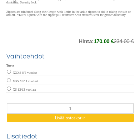
durability. Security lock
Zippers are reinforced along their length with limits in the ankle zippers to aid in taking the suit on
and off. YKK© 8 pitch with the zipper pull reinforced with stainless steel for greater durability
Hinta:
170.00 €
234.00 €
Vaihtoehdot
Tuote
XXXS 8/9 vuotiaat
XXS 10/11 vuotiaat
XS 12/13 vuotiaat
Lisätiedot