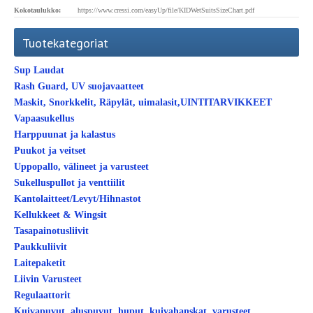
Kokotaulukko:
https://www.cressi.com/easyUp/file/KIDWetSuitsSizeChart.pdf
Tuotekategoriat
Sup Laudat
Rash Guard, UV suojavaatteet
Maskit, Snorkkelit, Räpylät, uimalasit,UINTITARVIKKEET
Vapaasukellus
Harppuunat ja kalastus
Puukot ja veitset
Uppopallo, välineet ja varusteet
Sukelluspullot ja venttiilit
Kantolaitteet/Levyt/Hihnastot
Kellukkeet & Wingsit
Tasapainotusliivit
Paukkuliivit
Laitepaketit
Liivin Varusteet
Regulaattorit
Kuivapuvut, aluspuvut, huput, kuivahanskat, varusteet