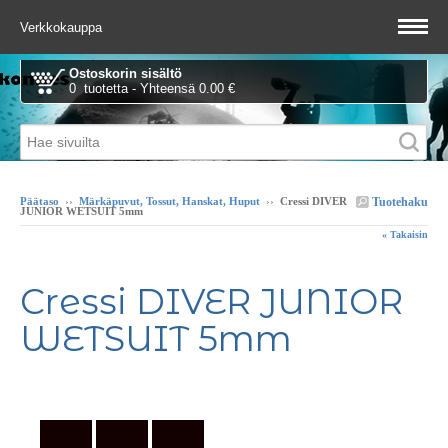
Verkkokauppa
Ostoskorin sisältö
0 tuotetta - Yhteensä 0.00 €
Tuotehaku
Päätaso
››
Märkäpuvut, Tossut, Hanskat, Huput
››
Cressi DIVER
JUNIOR WETSUIT 5mm
« Takaisin
Cressi DIVER JUNIOR
WETSUIT 5mm