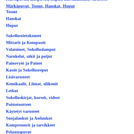
Märkäpuvut, Tossut, Hanskat, Huput
Tossut
Hanskat
Huput
Sukellustietokoneet
Mittarit ja Kompassit
Valaisimet, Sukelluslamput
Narukelat, säkit ja poijut
Painovyöt ja Painot
Kassit ja Sukellusreput
Lisävarusteet
Kemikaalit, Liimat, silikonit
Letkut
Sukelluskirjat, kurssit, videot
Poistotuotteet
Käytetyt varusteet
Suojalaukut ja Aselaukut
Kompressorit ja tarvikkeet
Pelastuspuvut