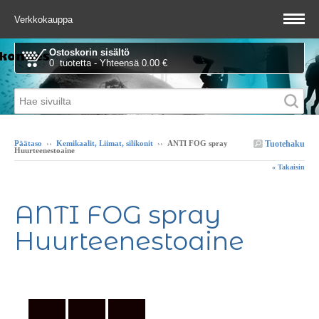
Verkkokauppa
Ostoskorin sisältö
0 tuotetta - Yhteensä 0.00 €
Tuotehaku
Päätaso
››
Kemikaalit, Liimat, silikonit
››
ANTI FOG spray
Huurteenestoaine
« Takaisin
ANTI FOG spray
Huurteenestoaine