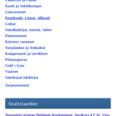
Painovyöt ja Painot
Kassit ja Sukellusreput
Lisävarusteet
Kemikaalit, Liimat, silikonit
Letkut
Sukelluskirjat, kurssit, videot
Poistotuotteet
Käytetyt varusteet
Suojalaukut ja Aselaukut
Kompressorit ja tarvikkeet
Pelastuspuvut
Gold´s Gym
Vaatteet
Sukeltajan lokikirjat
Tarjoustuotteet
Sisältölaatikko
Noutopiste sijaitsee Helsingin Kurkimäessä. Sirrikuja 4 F 34, 3.krs.