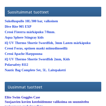
Suosituimmat tuotteet
Sukelluspullo 10L/300 bar, valkoinen
Dive Rite 905 EXP
Cressi Fisterra märkäpuku 7/8mm.
Aqua Sphere Stingray kids
iQ UV Thermo Shortie Swordfish, 3mm Lasten märkäpuku
Cressi Focus, optinen maski miinuslinsseillä
Cressi Apache Harppuuna
iQ UV Thermo Shortie Swordfish 2mm, Kids
Polarsafety 8112
Nautic Bag Complete Set, 5L. Laitepaketti
Uusimmat tuotteet
Elite Swim Goggles Case
Suojaavien kovien koteloidemme valikoima on suunniteltu