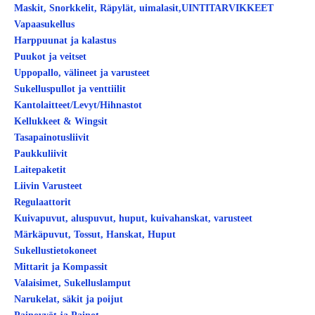
Maskit, Snorkkelit, Räpylät, uimalasit,UINTITARVIKKEET
Vapaasukellus
Harppuunat ja kalastus
Puukot ja veitset
Uppopallo, välineet ja varusteet
Sukelluspullot ja venttiilit
Kantolaitteet/Levyt/Hihnastot
Kellukkeet & Wingsit
Tasapainotusliivit
Paukkuliivit
Laitepaketit
Liivin Varusteet
Regulaattorit
Kuivapuvut, aluspuvut, huput, kuivahanskat, varusteet
Märkäpuvut, Tossut, Hanskat, Huput
Sukellustietokoneet
Mittarit ja Kompassit
Valaisimet, Sukelluslamput
Narukelat, säkit ja poijut