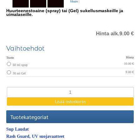
Share
|
Huurteenestoaine (spray) tai (Gel) sukellusmaskeille ja
uimalaseille.
Hinta alk.
9.00 €
Vaihtoehdot
Hinta
Tuote
10.00 €
60 ml spray
9.00 €
30 ml Gel
Tuotekategoriat
Sup Laudat
Rash Guard, UV suojavaatteet