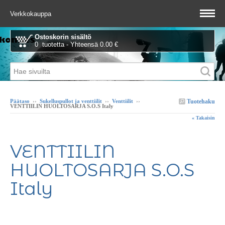
Verkkokauppa
Ostoskorin sisältö
0 tuotetta - Yhteensä 0.00 €
Tuotehaku
Päätaso
››
Sukelluspullot ja venttiilit
››
Venttiilit
››
VENTTIILIN HUOLTOSARJA S.O.S Italy
« Takaisin
VENTTIILIN
HUOLTOSARJA S.O.S
Italy