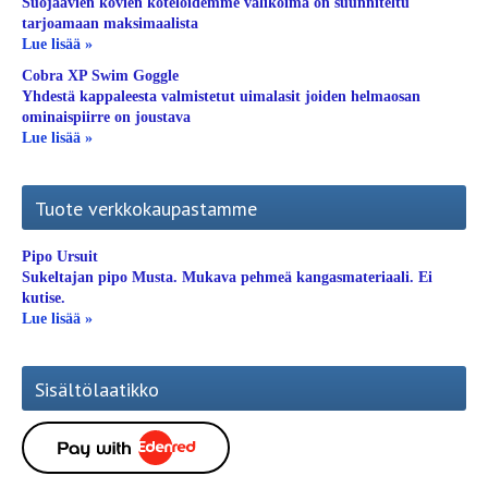
Suojaavien kovien koteloidemme valikoima on suunniteltu
tarjoamaan maksimaalista
Lue lisää »
Cobra XP Swim Goggle
Yhdestä kappaleesta valmistetut uimalasit joiden helmaosan
ominaispiirre on joustava
Lue lisää »
Tuote verkkokaupastamme
Pipo Ursuit
Sukeltajan pipo Musta. Mukava pehmeä kangasmateriaali. Ei
kutise.
Lue lisää »
Sisältölaatikko