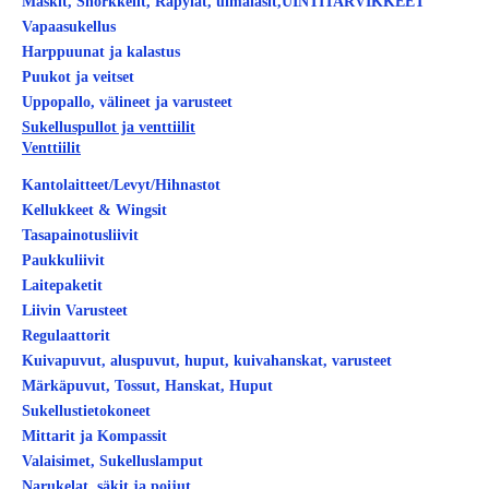
Maskit, Snorkkelit, Räpylät, uimalasit,UINTITARVIKKEET
Vapaasukellus
Harppuunat ja kalastus
Puukot ja veitset
Uppopallo, välineet ja varusteet
Sukelluspullot ja venttiilit
Venttiilit
Kantolaitteet/Levyt/Hihnastot
Kellukkeet & Wingsit
Tasapainotusliivit
Paukkuliivit
Laitepaketit
Liivin Varusteet
Regulaattorit
Kuivapuvut, aluspuvut, huput, kuivahanskat, varusteet
Märkäpuvut, Tossut, Hanskat, Huput
Sukellustietokoneet
Mittarit ja Kompassit
Valaisimet, Sukelluslamput
Narukelat, säkit ja poijut