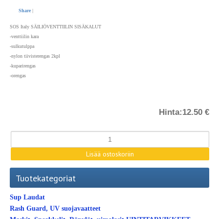
Share
|
SOS Italy SÄILIÖVENTTIILIN SISÄKALUT
-venttiilin kara
-sulkutulppa
-nylon tiivisterengas 2kpl
-kuparirengas
-orengas
Hinta:
12.50 €
Tuotekategoriat
Sup Laudat
Rash Guard, UV suojavaatteet