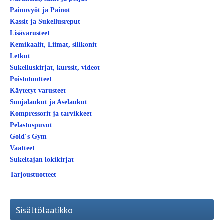
Painovyöt ja Painot
Kassit ja Sukellusreput
Lisävarusteet
Kemikaalit, Liimat, silikonit
Letkut
Sukelluskirjat, kurssit, videot
Poistotuotteet
Käytetyt varusteet
Suojalaukut ja Aselaukut
Kompressorit ja tarvikkeet
Pelastuspuvut
Gold´s Gym
Vaatteet
Sukeltajan lokikirjat
Tarjoustuotteet
Sisältölaatikko