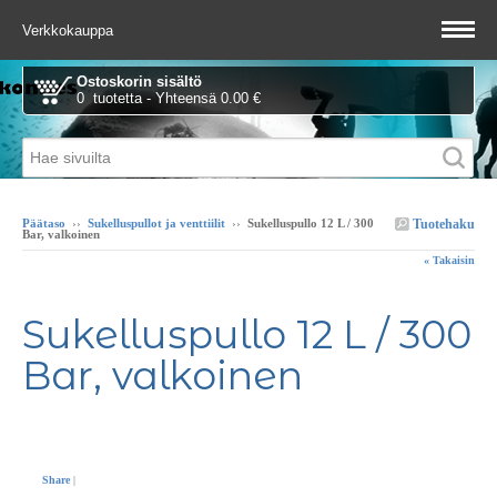
Verkkokauppa
Ostoskorin sisältö
0 tuotetta - Yhteensä 0.00 €
Tuotehaku
Päätaso
››
Sukelluspullot ja venttiilit
››
Sukelluspullo 12 L / 300
Bar, valkoinen
« Takaisin
Sukelluspullo 12 L / 300
Bar, valkoinen
Share
|