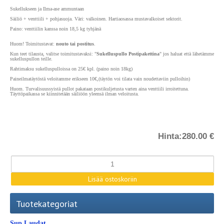
Sukellukseen ja Ilma-ase ammuntaan
Säiliö + venttiili + pohjasuoja. Väri: valkoinen. Hartiaosassa mustavalkoiset sektorit.
Paino: venttiilin kanssa noin 18,5 kg tyhjänä
Huom! Toimitustavat:
nouto tai postitus
.
Kun teet tilausta, valitse toimitustavaksi: "
Sukelluspullo Postipakettina
" jos haluat että lähetämme
sukelluspullon teille.
Rahtimaksu sukelluspulloissa on 25€ kpl. (paino noin 18kg)
Paineilmatäytöstä veloitamme erikseen 10€,(täytön voi tilata vain noudettaviin pulloihin)
Huom. Turvalisuussyistä pullot pakataan postikuljetusta varten aina venttiili irroitettuna.
Täyttöpaikassa se kiinnitetään säiliöön yleensä ilman veloitusta.
Hinta:
280.00 €
Tuotekategoriat
Sup Laudat