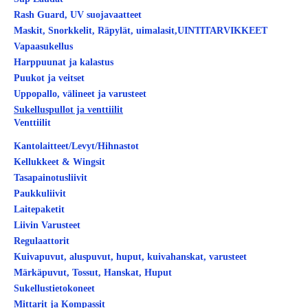
Rash Guard, UV suojavaatteet
Maskit, Snorkkelit, Räpylät, uimalasit,UINTITARVIKKEET
Vapaasukellus
Harppuunat ja kalastus
Puukot ja veitset
Uppopallo, välineet ja varusteet
Sukelluspullot ja venttiilit
Venttiilit
Kantolaitteet/Levyt/Hihnastot
Kellukkeet & Wingsit
Tasapainotusliivit
Paukkuliivit
Laitepaketit
Liivin Varusteet
Regulaattorit
Kuivapuvut, aluspuvut, huput, kuivahanskat, varusteet
Märkäpuvut, Tossut, Hanskat, Huput
Sukellustietokoneet
Mittarit ja Kompassit