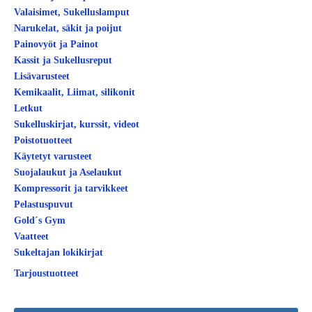
Valaisimet, Sukelluslamput
Narukelat, säkit ja poijut
Painovyöt ja Painot
Kassit ja Sukellusreput
Lisävarusteet
Kemikaalit, Liimat, silikonit
Letkut
Sukelluskirjat, kurssit, videot
Poistotuotteet
Käytetyt varusteet
Suojalaukut ja Aselaukut
Kompressorit ja tarvikkeet
Pelastuspuvut
Gold´s Gym
Vaatteet
Sukeltajan lokikirjat
Tarjoustuotteet