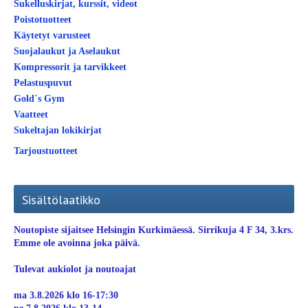
Sukelluskirjat, kurssit, videot
Poistotuotteet
Käytetyt varusteet
Suojalaukut ja Aselaukut
Kompressorit ja tarvikkeet
Pelastuspuvut
Gold´s Gym
Vaatteet
Sukeltajan lokikirjat
Tarjoustuotteet
Sisältölaatikko
Noutopiste sijaitsee Helsingin Kurkimäessä. Sirrikuja 4 F 34, 3.krs.
Emme ole avoinna joka päivä.
Tulevat aukiolot ja noutoajat
ma 3.8.2026 klo 16-17:30