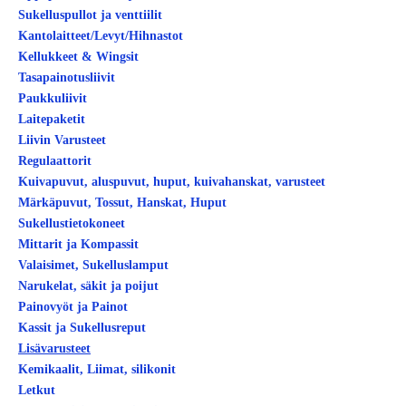
Sukelluspullot ja venttiilit
Kantolaitteet/Levyt/Hihnastot
Kellukkeet & Wingsit
Tasapainotusliivit
Paukkuliivit
Laitepaketit
Liivin Varusteet
Regulaattorit
Kuivapuvut, aluspuvut, huput, kuivahanskat, varusteet
Märkäpuvut, Tossut, Hanskat, Huput
Sukellustietokoneet
Mittarit ja Kompassit
Valaisimet, Sukelluslamput
Narukelat, säkit ja poijut
Painovyöt ja Painot
Kassit ja Sukellusreput
Lisävarusteet
Kemikaalit, Liimat, silikonit
Letkut