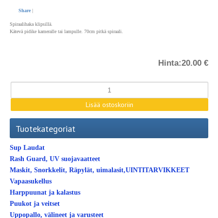
Share
|
Spiraalihaka klipsillä.
Kätevä pidike kameralle tai lampulle. 70cm pitkä spiraali.
Hinta:
20.00 €
Tuotekategoriat
Sup Laudat
Rash Guard, UV suojavaatteet
Maskit, Snorkkelit, Räpylät, uimalasit,UINTITARVIKKEET
Vapaasukellus
Harppuunat ja kalastus
Puukot ja veitset
Uppopallo, välineet ja varusteet