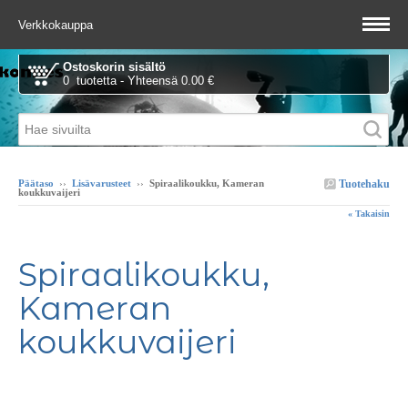
Verkkokauppa
Ostoskorin sisältö
0 tuotetta - Yhteensä 0.00 €
Tuotehaku
Päätaso
››
Lisävarusteet
››
Spiraalikoukku, Kameran
koukkuvaijeri
« Takaisin
Spiraalikoukku,
Kameran
koukkuvaijeri