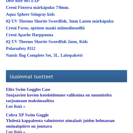
Dive Rite 905 EXP
Cressi Fisterra märkäpuku 7/8mm.
Aqua Sphere Stingray kids
iQ UV Thermo Shortie Swordfish, 3mm Lasten märkäpuku
Cressi Focus, optinen maski miinuslinsseillä
Cressi Apache Harppuuna
iQ UV Thermo Shortie Swordfish 2mm, Kids
Polarsafety 8112
Nautic Bag Complete Set, 5L. Laitepaketti
Uusimmat tuotteet
Elite Swim Goggles Case
Suojaavien kovien koteloidemme valikoima on suunniteltu
tarjoamaan maksimaalista
Lue lisää »
Cobra XP Swim Goggle
Yhdestä kappaleesta valmistetut uimalasit joiden helmaosan
ominaispiirre on joustava
Lue lisää »