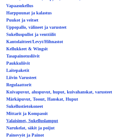
Vapaasukellus
Harppuunat ja kalastus
Puukot ja veitset
Uppopallo, välineet ja varusteet
Sukelluspullot ja venttiilit
Kantolaitteet/Levyt/Hihnastot
Kellukkeet & Wingsit
Tasapainotusliivit
Paukkuliivit
Laitepaketit
Liivin Varusteet
Regulaattorit
Kuivapuvut, aluspuvut, huput, kuivahanskat, varusteet
Märkäpuvut, Tossut, Hanskat, Huput
Sukellustietokoneet
Mittarit ja Kompassit
Valaisimet, Sukelluslamput
Narukelat, säkit ja poijut
Painovyöt ja Painot