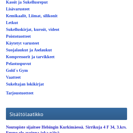
Kassit ja Sukellusreput
Lisävarusteet
Kemikaalit, Liimat, silikonit
Letkut
Sukelluskirjat, kurssit, videot
Poistotuotteet
Käytetyt varusteet
Suojalaukut ja Aselaukut
Kompressorit ja tarvikkeet
Pelastuspuvut
Gold´s Gym
Vaatteet
Sukeltajan lokikirjat
Tarjoustuotteet
Sisältölaatikko
Noutopiste sijaitsee Helsingin Kurkimäessä. Sirrikuja 4 F 34, 3.krs.
Emme ole avoinna joka päivä.