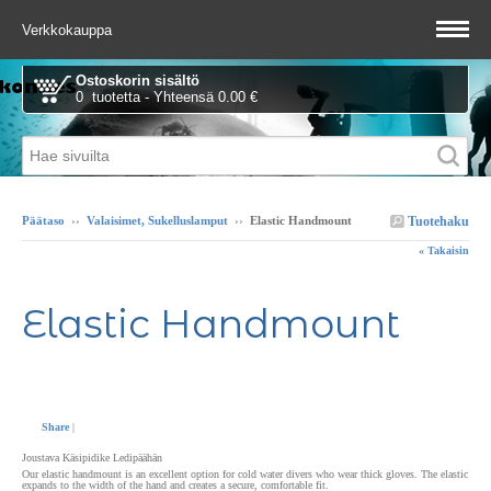
Verkkokauppa
Ostoskorin sisältö
0 tuotetta - Yhteensä 0.00 €
Tuotehaku
Päätaso
››
Valaisimet, Sukelluslamput
››
Elastic Handmount
« Takaisin
Elastic Handmount
Share
|
Joustava Käsipidike Ledipäähän
Our elastic handmount is an excellent option for cold water divers who wear thick gloves. The elastic
expands to the width of the hand and creates a secure, comfortable fit.