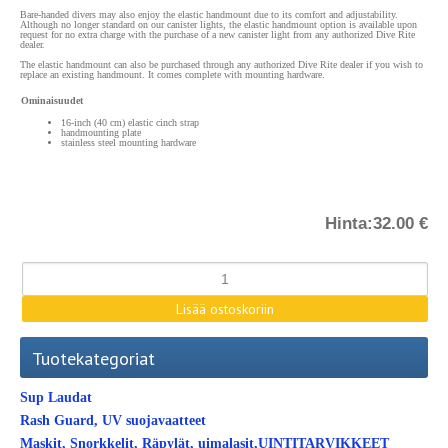
Bare-handed divers may also enjoy the elastic handmount due to its comfort and adjustability.
Although no longer standard on our canister lights, the elastic handmount option is available upon
request for no extra charge with the purchase of a new canister light from any authorized Dive Rite
dealer.
The elastic handmount can also be purchased through any authorized Dive Rite dealer if you wish to
replace an existing handmount. It comes complete with mounting hardware.
Ominaisuudet
16-inch (40 cm) elastic cinch strap
handmounting plate
stainless steel mounting hardware
Hinta:
32.00 €
Tuotekategoriat
Sup Laudat
Rash Guard, UV suojavaatteet
Maskit, Snorkkelit, Räpylät, uimalasit,UINTITARVIKKEET