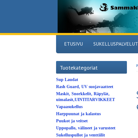
ETUSIVU
SUKELLUSPALVELUT
P
Tuotekategoriat
Sup Laudat
Rash Guard, UV suojavaatteet
Maskit, Snorkkelit, Räpylät,
uimalasit,UINTITARVIKKEET
Vapaasukellus
Harppuunat ja kalastus
Puukot ja veitset
Uppopallo, välineet ja varusteet
Sukelluspullot ja venttiilit