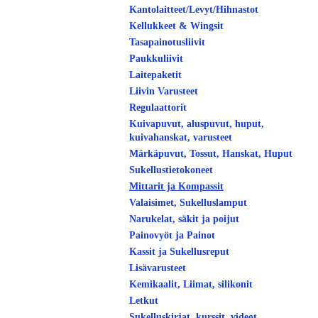
Kantolaitteet/Levyt/Hihnastot
Kellukkeet & Wingsit
Tasapainotusliivit
Paukkuliivit
Laitepaketit
Liivin Varusteet
Regulaattorit
Kuivapuvut, aluspuvut, huput,
kuivahanskat, varusteet
Märkäpuvut, Tossut, Hanskat, Huput
Sukellustietokoneet
Mittarit ja Kompassit
Valaisimet, Sukelluslamput
Narukelat, säkit ja poijut
Painovyöt ja Painot
Kassit ja Sukellusreput
Lisävarusteet
Kemikaalit, Liimat, silikonit
Letkut
Sukelluskirjat, kurssit, videot