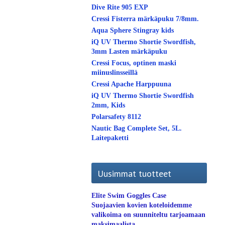
Dive Rite 905 EXP
Cressi Fisterra märkäpuku 7/8mm.
Aqua Sphere Stingray kids
iQ UV Thermo Shortie Swordfish,
3mm Lasten märkäpuku
Cressi Focus, optinen maski
miinuslinsseillä
Cressi Apache Harppuuna
iQ UV Thermo Shortie Swordfish
2mm, Kids
Polarsafety 8112
Nautic Bag Complete Set, 5L.
Laitepaketti
Uusimmat tuotteet
Elite Swim Goggles Case
Suojaavien kovien koteloidemme
valikoima on suunniteltu tarjoamaan
maksimaalista