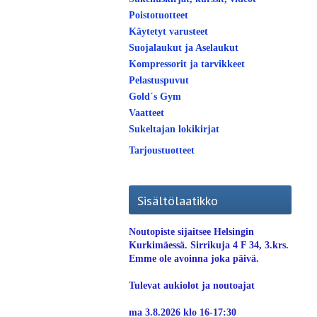
Poistotuotteet
Käytetyt varusteet
Suojalaukut ja Aselaukut
Kompressorit ja tarvikkeet
Pelastuspuvut
Gold´s Gym
Vaatteet
Sukeltajan lokikirjat
Tarjoustuotteet
Sisältölaatikko
Noutopiste sijaitsee Helsingin
Kurkimäessä. Sirrikuja 4 F 34, 3.krs.
Emme ole avoinna joka päivä.
Tulevat aukiolot ja noutoajat
ma 3.8.2026 klo 16-17:30