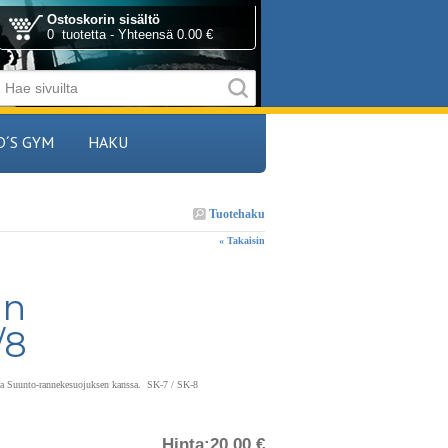
Ostoskorin sisältö
0 tuotetta - Yhteensä 0.00 €
D´S GYM
HAKU
Tuotehaku
« Takaisin
in
/8
iva Suunto-rannekesuojuksen kanssa. SK-7 / SK-8
Hinta:
20.00 €