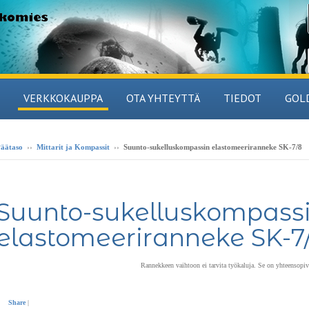
VERKKOKAUPPA
OTA YHTEYTTÄ
TIEDOT
GOL
äätaso
››
Mittarit ja Kompassit
››
Suunto-sukelluskompassin elastomeeriranneke SK-7/8
Suunto-sukelluskompass
elastomeeriranneke SK-7
Rannekkeen vaihtoon ei tarvita työkaluja. Se on yhteensop
Share
|