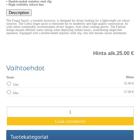
• Double-ended stainless steel clip
• High-visibility robust line
Description
The Finger Spool, a versatile accessory, is designed for divers looking for a lightweight yet robust
solution. The Cressi finger spool is renowned for its durability and high quality construction. Its
wide centre comfortably accommodates divers' fingers, even when wearing gloves. The Flatline
design ensures efficient water cutting when deploying surface buoys, maintaining tangle-free
operation. Equipped with a double-ended stainless steel clip, this reel ensures secure attachment.
Hinta alk.
25.00 €
Vaihtoehdot
Hinta
Tuote
25.00 €
15m
27.00 €
30m
Tuotekategoriat