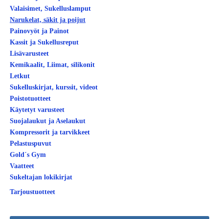
Valaisimet, Sukelluslamput
Narukelat, säkit ja poijut
Painovyöt ja Painot
Kassit ja Sukellusreput
Lisävarusteet
Kemikaalit, Liimat, silikonit
Letkut
Sukelluskirjat, kurssit, videot
Poistotuotteet
Käytetyt varusteet
Suojalaukut ja Aselaukut
Kompressorit ja tarvikkeet
Pelastuspuvut
Gold´s Gym
Vaatteet
Sukeltajan lokikirjat
Tarjoustuotteet