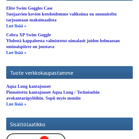
Elite Swim Goggles Case
Suojaavien kovien koteloidemme valikoima on suunniteltu
tarjoamaan maksimaalista
Lue lisää »
Cobra XP Swim Goggle
Yhdestä kappaleesta valmistetut uimalasit joiden helmaosan
ominaispiirre on joustava
Lue lisää »
Tuote verkkokaupastamme
Aqua Lung kantajouset
Pinnoitettu kantajouset Aqua Lung / Technisubin
avokantaräpylöihin. Sopii myös moniin
Lue lisää »
Sisältölaatikko