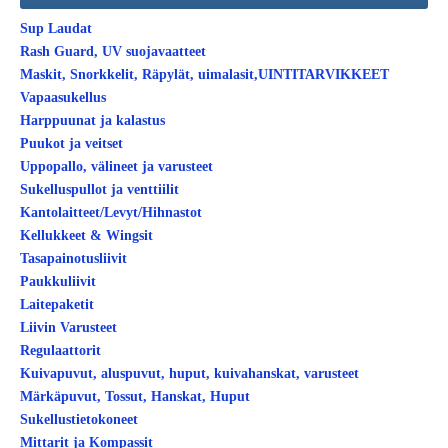
Sup Laudat
Rash Guard, UV suojavaatteet
Maskit, Snorkkelit, Räpylät, uimalasit,UINTITARVIKKEET
Vapaasukellus
Harppuunat ja kalastus
Puukot ja veitset
Uppopallo, välineet ja varusteet
Sukelluspullot ja venttiilit
Kantolaitteet/Levyt/Hihnastot
Kellukkeet & Wingsit
Tasapainotusliivit
Paukkuliivit
Laitepaketit
Liivin Varusteet
Regulaattorit
Kuivapuvut, aluspuvut, huput, kuivahanskat, varusteet
Märkäpuvut, Tossut, Hanskat, Huput
Sukellustietokoneet
Mittarit ja Kompassit