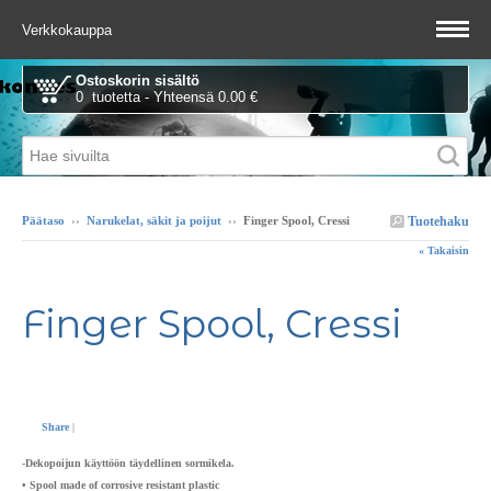
Verkkokauppa
Ostoskorin sisältö
0 tuotetta - Yhteensä 0.00 €
Tuotehaku
Päätaso
››
Narukelat, säkit ja poijut
››
Finger Spool, Cressi
« Takaisin
Finger Spool, Cressi
Share
|
-Dekopoijun käyttöön täydellinen sormikela.
• Spool made of corrosive resistant plastic